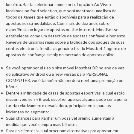
locuinta. Basta selecionar some sort of opção « Ao Vivo »
localizada no food selection, que será mostrada uma lista de
todos os games que estão disponíveis para a realização de
apostas nessa modalidade. Com mais de dez anos sobre
experiência no lugar de apostas on the internet, MostBet se
estabeleceu como um detective de apostas confiável e honesto.
Reviews de usuários reais sobre a facilidade dos saques de suas
contas electronic feedback genuíno fez do Mostbet 1 agente de
apostas de confiança simply no mercado de apostas online.
Se você optar por el uso o site móvel Mostbet BR no ano de vez
do aplicativo Android ou a new versão para PERSONAL
COMPUTER, você também não perderá nenhuma promoção ou
bônus.
Dentre a infinidade de casas de apostas esportivas la cual estão
disponíveis no » « Brasil, escolher apenas alguma pode ser alguma
tarefa relativamente desafiadora, principalmente para os
iniciantes no segmento.
Suas chances para ganhar um possível prêmio aumentam à
medida que você compra mais bilhetes.
Para os clientes la cual procuram alternativas pra apostar em