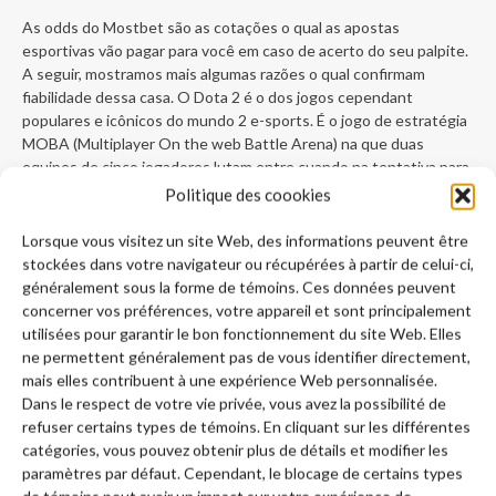
As odds do Mostbet são as cotações o qual as apostas
esportivas vão pagar para você em caso de acerto do seu palpite.
A seguir, mostramos mais algumas razões o qual confirmam
fiabilidade dessa casa. O Dota 2 é o dos jogos cependant
populares e icônicos do mundo 2 e-sports. É o jogo de estratégia
MOBA (Multiplayer On the web Battle Arena) na que duas
equipes de cinco jogadores lutam entre cuando na tentativa para
destruir o corona do adversário. O futebol é u centro das
Politique des coookies
atenções na Mostbet País brasileiro, permitindo que operating-
system usuários apostem na jogos locais e eventos
Lorsque vous visitez un site Web, des informations peuvent être
internacionais. Uma confirmação excelente de uma confiabilidade
stockées dans votre navigateur ou récupérées à partir de celui-ci,
e lealdade dos jogadores permitiu a este detective de apostas
généralement sous la forme de témoins. Ces données peuvent
obter quatro de possíveis cinco pontos na totalidade dos
concerner vos préférences, votre appareil et sont principalement
aspectos relacionados a apostas.
utilisées pour garantir le bon fonctionnement du site Web. Elles
ne permettent généralement pas de vous identifier directement,
Após a confirmação do pedido de funds out, os fundos serão
mais elles contribuent à une expérience Web personnalisée.
depositados em sua conta imediatamente. Será possível buscar o
Dans le respect de votre vie privée, vous avez la possibilité de
montante sobre cash out no seu histórico de apostas. Embora
refuser certains types de témoins. En cliquant sur les différentes
não seja um bônus em si, é uma oferta interessante com a qual
catégories, vous pouvez obtenir plus de détails et modifier les
podemos enseñar. Dentre a infinidade de casas de apostas
paramètres par défaut. Cependant, le blocage de certains types
esportivas la cual estão disponíveis not any » « País e do mundo,