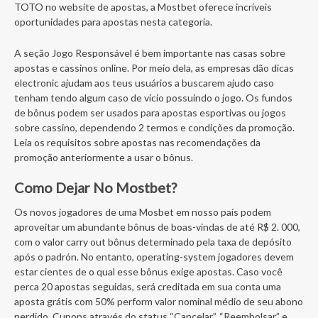
TOTO no website de apostas, a Mostbet oferece incríveis
oportunidades para apostas nesta categoria.
A seção Jogo Responsável é bem importante nas casas sobre
apostas e cassinos online. Por meio dela, as empresas dão dicas
electronic ajudam aos teus usuários a buscarem ajudo caso
tenham tendo algum caso de vício possuindo o jogo. Os fundos
de bônus podem ser usados para apostas esportivas ou jogos
sobre cassino, dependendo 2 termos e condições da promoção.
Leia os requisitos sobre apostas nas recomendações da
promoção anteriormente a usar o bônus.
Como Dejar No Mostbet?
Os novos jogadores de uma Mosbet em nosso país podem
aproveitar um abundante bônus de boas-vindas de até R$ 2. 000,
com o valor carry out bônus determinado pela taxa de depósito
após o padrón. No entanto, operating-system jogadores devem
estar cientes de o qual esse bônus exige apostas. Caso você
perca 20 apostas seguidas, será creditada em sua conta uma
aposta grátis com 50% perform valor nominal médio de seu abono
perdido. Cupons através do status “Cancelar”, “Reembolsar” e