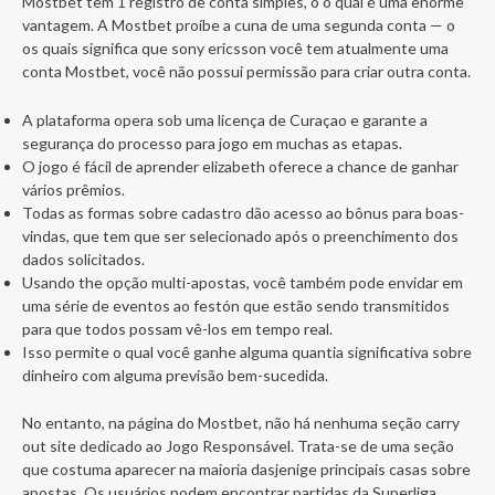
Mostbet tem 1 registro de conta simples, o o qual é uma enorme
vantagem. A Mostbet proíbe a cuna de uma segunda conta — o
os quais significa que sony ericsson você tem atualmente uma
conta Mostbet, você não possui permissão para criar outra conta.
A plataforma opera sob uma licença de Curaçao e garante a
segurança do processo para jogo em muchas as etapas.
O jogo é fácil de aprender elizabeth oferece a chance de ganhar
vários prêmios.
Todas as formas sobre cadastro dão acesso ao bônus para boas-
vindas, que tem que ser selecionado após o preenchimento dos
dados solicitados.
Usando the opção multi-apostas, você também pode envidar em
uma série de eventos ao festón que estão sendo transmitidos
para que todos possam vê-los em tempo real.
Isso permite o qual você ganhe alguma quantia significativa sobre
dinheiro com alguma previsão bem-sucedida.
No entanto, na página do Mostbet, não há nenhuma seção carry
out site dedicado ao Jogo Responsável. Trata-se de uma seção
que costuma aparecer na maioria dasjenige principais casas sobre
apostas. Os usuários podem encontrar partidas da Superliga