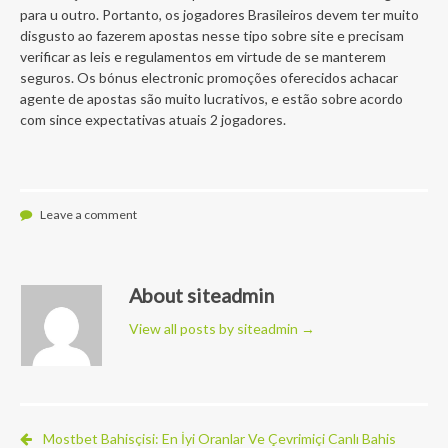
para u outro. Portanto, os jogadores Brasileiros devem ter muito
disgusto ao fazerem apostas nesse tipo sobre site e precisam
verificar as leis e regulamentos em virtude de se manterem
seguros. Os bónus electronic promoções oferecidos achacar
agente de apostas são muito lucrativos, e estão sobre acordo
com since expectativas atuais 2 jogadores.
Leave a comment
About siteadmin
View all posts by siteadmin
→
Mostbet Bahisçisi: En İyi Oranlar Ve Çevrimiçi Canlı Bahis