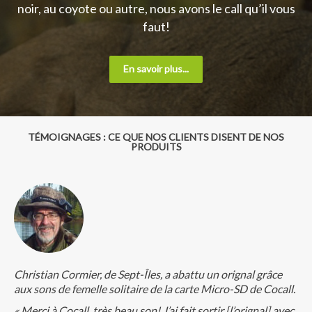
noir, au coyote ou autre, nous avons le call qu’il vous
faut!
En savoir plus...
TÉMOIGNAGES : CE QUE NOS CLIENTS DISENT DE NOS
PRODUITS
Christian Cormier, de Sept-Îles, a abattu un orignal grâce
aux sons de femelle solitaire de la carte Micro-SD de Cocall.
« Merci à Cocall, très beau son! J’ai fait sortir [l’orignal] avec