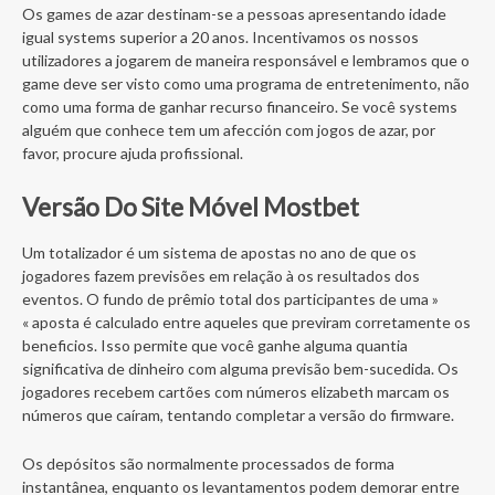
Os games de azar destinam-se a pessoas apresentando idade
igual systems superior a 20 anos. Incentivamos os nossos
utilizadores a jogarem de maneira responsável e lembramos que o
game deve ser visto como uma programa de entretenimento, não
como uma forma de ganhar recurso financeiro. Se você systems
alguém que conhece tem um afección com jogos de azar, por
favor, procure ajuda profissional.
Versão Do Site Móvel Mostbet
Um totalizador é um sistema de apostas no ano de que os
jogadores fazem previsões em relação à os resultados dos
eventos. O fundo de prêmio total dos participantes de uma »
« aposta é calculado entre aqueles que previram corretamente os
beneficios. Isso permite que você ganhe alguma quantia
significativa de dinheiro com alguma previsão bem-sucedida. Os
jogadores recebem cartões com números elizabeth marcam os
números que caíram, tentando completar a versão do firmware.
Os depósitos são normalmente processados de forma
instantânea, enquanto os levantamentos podem demorar entre