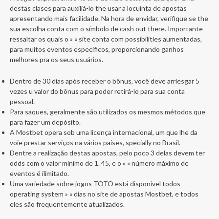
destas clases para auxiliá-lo the usar a locuinta de apostas
apresentando mais facilidade. Na hora de envidar, verifique se the
sua escolha conta com o símbolo de cash out there. Importante
ressaltar os quais o » « site conta com possibilities aumentadas,
para muitos eventos específicos, proporcionando ganhos
melhores pra os seus usuários.
Dentro de 30 dias após receber o bônus, você deve arriesgar 5
vezes u valor do bônus para poder retirá-lo para sua conta
pessoal.
Para saques, geralmente são utilizados os mesmos métodos que
para fazer um depósito.
A Mostbet opera sob uma licença internacional, um que lhe da
voie prestar serviços na vários países, specially no Brasil.
Dentre a realização destas apostas, pelo poco 3 delas devem ter
odds com o valor mínimo de 1. 45, e o » « número máximo de
eventos é ilimitado.
Uma variedade sobre jogos TOTO está disponível todos
operating system » « dias no site de apostas Mostbet, e todos
eles são frequentemente atualizados.