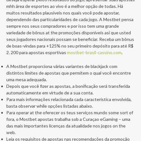
mhh área de esportes ao vivo é a melhor opção de todas. Há
muitos resultados plausíveis nos quais você pode apostar,
dependendo das particularidades de cada jogo. A Mostbet pensa
sempre nos seus compradores e por isso tem uma grande
variedade de bônus at the promoções disponíveis así que usted
seus jogadores nacionais possam se beneficiar. Receba um bônus
de boas-vindas para +125% no seu primeiro depósito para até R$
2. 200 para apostas esportivas
mostbet-brasil-cassino.com
.
A Mostbet proporciona várias variantes de blackjack com
distintos limites de apostas que permitem o qual você encontre
uma mesa adequada.
Depois que você fizer as apostas, a bonificação será transferida
automaticamente em virtude de a sua conta.
Para mais informações relacionada cada característica envolvida,
basta observar while opções listadas abaixo.
Para operar at the oferecer os teus serviços mundo some sort of
fora, o Mostbet apostas trabalha sob a Curaçao eGaming – uma
das mais importantes licenças da atualidade nos jogos on the
web.
Leia os requisitos de apostas nas recomendações da promoção