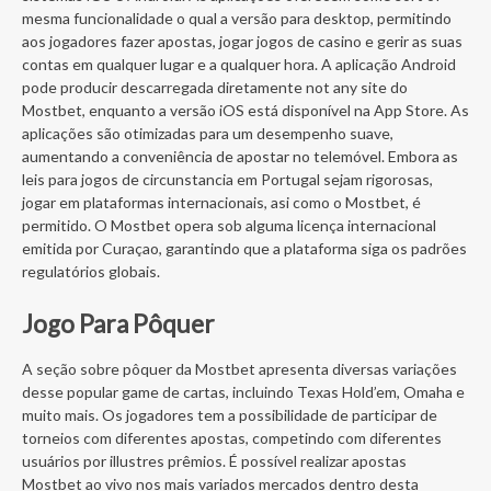
mesma funcionalidade o qual a versão para desktop, permitindo
aos jogadores fazer apostas, jogar jogos de casino e gerir as suas
contas em qualquer lugar e a qualquer hora. A aplicação Android
pode producir descarregada diretamente not any site do
Mostbet, enquanto a versão iOS está disponível na App Store. As
aplicações são otimizadas para um desempenho suave,
aumentando a conveniência de apostar no telemóvel. Embora as
leis para jogos de circunstancia em Portugal sejam rigorosas,
jogar em plataformas internacionais, asi como o Mostbet, é
permitido. O Mostbet opera sob alguma licença internacional
emitida por Curaçao, garantindo que a plataforma siga os padrões
regulatórios globais.
Jogo Para Pôquer
A seção sobre pôquer da Mostbet apresenta diversas variações
desse popular game de cartas, incluindo Texas Hold’em, Omaha e
muito mais. Os jogadores tem a possibilidade de participar de
torneios com diferentes apostas, competindo com diferentes
usuários por illustres prêmios. É possível realizar apostas
Mostbet ao vivo nos mais variados mercados dentro desta