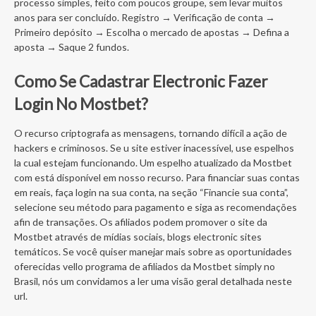
processo simples, feito com poucos groupe, sem levar muitos
anos para ser concluído. Registro → Verificação de conta →
Primeiro depósito → Escolha o mercado de apostas → Defina a
aposta → Saque 2 fundos.
Como Se Cadastrar Electronic Fazer
Login No Mostbet?
O recurso criptografa as mensagens, tornando difícil a ação de
hackers e criminosos. Se u site estiver inacessível, use espelhos
la cual estejam funcionando. Um espelho atualizado da Mostbet
com está disponível em nosso recurso. Para financiar suas contas
em reais, faça login na sua conta, na seção “Financie sua conta”,
selecione seu método para pagamento e siga as recomendações
afin de transações. Os afiliados podem promover o site da
Mostbet através de mídias sociais, blogs electronic sites
temáticos. Se você quiser manejar mais sobre as oportunidades
oferecidas vello programa de afiliados da Mostbet simply no
Brasil, nós um convidamos a ler uma visão geral detalhada neste
url.