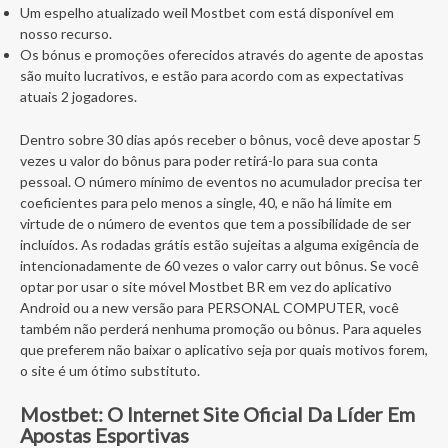
Um espelho atualizado weil Mostbet com está disponível em
nosso recurso.
Os bónus e promoções oferecidos através do agente de apostas
são muito lucrativos, e estão para acordo com as expectativas
atuais 2 jogadores.
Dentro sobre 30 dias após receber o bônus, você deve apostar 5
vezes u valor do bônus para poder retirá-lo para sua conta
pessoal. O número mínimo de eventos no acumulador precisa ter
coeficientes para pelo menos a single, 40, e não há limite em
virtude de o número de eventos que tem a possibilidade de ser
incluídos. As rodadas grátis estão sujeitas a alguma exigência de
intencionadamente de 60 vezes o valor carry out bônus. Se você
optar por usar o site móvel Mostbet BR em vez do aplicativo
Android ou a new versão para PERSONAL COMPUTER, você
também não perderá nenhuma promoção ou bônus. Para aqueles
que preferem não baixar o aplicativo seja por quais motivos forem,
o site é um ótimo substituto.
Mostbet: O Internet Site Oficial Da Líder Em
Apostas Esportivas