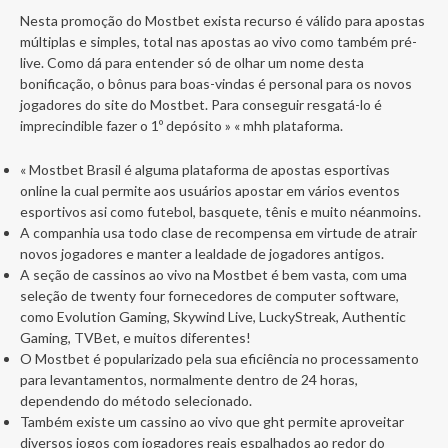
Nesta promoção do Mostbet exista recurso é válido para apostas
múltiplas e simples, total nas apostas ao vivo como também pré-
live. Como dá para entender só de olhar um nome desta
bonificação, o bônus para boas-vindas é personal para os novos
jogadores do site do Mostbet. Para conseguir resgatá-lo é
imprecindible fazer o 1º depósito » « mhh plataforma.
« Mostbet Brasil é alguma plataforma de apostas esportivas
online la cual permite aos usuários apostar em vários eventos
esportivos asi como futebol, basquete, tênis e muito néanmoins.
A companhia usa todo clase de recompensa em virtude de atrair
novos jogadores e manter a lealdade de jogadores antigos.
A seção de cassinos ao vivo na Mostbet é bem vasta, com uma
seleção de twenty four fornecedores de computer software,
como Evolution Gaming, Skywind Live, LuckyStreak, Authentic
Gaming, TVBet, e muitos diferentes!
O Mostbet é popularizado pela sua eficiência no processamento
para levantamentos, normalmente dentro de 24 horas,
dependendo do método selecionado.
Também existe um cassino ao vivo que ght permite aproveitar
diversos jogos com jogadores reais espalhados ao redor do