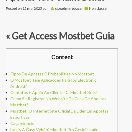
Posted on
12 mai 2025
par
siteadmin
pouce
Non classé
« Get Access Mostbet Guia
Content
Tipos De Apostas E Probabilities No Mostbet
O Mostbet Tem Aplicações Para Ios Electronic
Android?
Contatos E Apoio Ao Cliente Da Mostbet Brasil
Como Se Registrar No Website Da Casa De Apostas
Mostbet?
Mostbet: O Internet Site Oficial Da Líder Em Apostas
Esportivas
Caça-níqueis
Limity A Časy Výběrů Mostbet Pro České Hráče