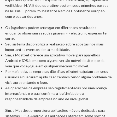
weil Bizbon N. V. E deu operating-system seus primeiros passos
na Rússia — porém, foi bastante além da Continente europeo
com o passar dos anos.
Os jogadores podem arriesgar em diferentes resultados
enquanto observam as rodas girarem » « electronic esperam ter
sorte.
Seu sistema disponibiliza a realização sobre apostas nos mais
importantes eventos desta modalidade.
Sim, a Mostbet oferece um aplicativo móvel para aparelhos
Android e iOS, bem como alguma versão móvel do site que da
voie que você jogue em qualquer mecanismo móvel.
Por meio dela, as empresas dão dicas elizabeth ajudam aos seus
usuários a buscarem ajudo caso tenham tendo algum problema de
vício apresentando o jogo.
As operações da empresa são regulamentadas por uma licença
internacional, o o qual confirma a legitimidade e a
responsabilidade da empresa no ano de nível global.
Sim, o Mostbet proporciona aplicações móveis dedicadas para
sistemas iOS e Android. As aplicações oferecem some sort of