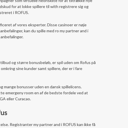
mpagner som virtuelle neonskilte for at tiltrække nye
ud for at lokke spillere til with registrere sig og
istreret i ROFUS.
ificeret af vores eksperter. Disse casinoer er nøje
anbefalinger, kan du spille med ro my partner and i
 anbefalinger.
e tilbud og større bonusbeløb, er spil uden om Rofus på
omkring sine kunder samt spillere, der er i fare
l og mange bonusser uden en dansk spillelicens.
te emergeny room en af ​​de bedste fordele ved at
MGA eller Curacao.
fus
telse. Registranter my partner and i ROFUS kan ikke få