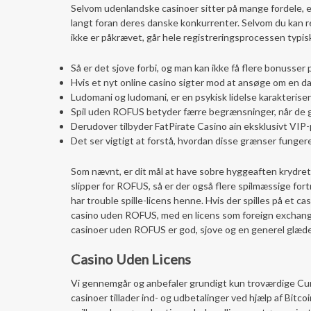
Selvom udenlandske casinoer sitter på mange fordele, 
langt foran deres danske konkurrenter. Selvom du kan r
ikke er påkrævet, går hele registreringsprocessen typis
Så er det sjove forbi, og man kan ikke få flere bonusser
Hvis et nyt online casino sigter mod at ansøge om en dan
Ludomani og ludomani, er en psykisk lidelse karakterisere
Spil uden ROFUS betyder færre begrænsninger, når de g
Derudover tilbyder FatPirate Casino ain eksklusivt VIP-p
Det ser vigtigt at forstå, hvordan disse grænser fungerer
Som nævnt, er dit mål at have sobre hyggeaften krydret
slipper for ROFUS, så er der også flere spilmæssige fo
har trouble spille-licens henne. Hvis der spilles på et 
casino uden ROFUS, med en licens som foreign exchange Cu
casinoer uden ROFUS er god, sjove og en generel glæde
Casino Uden Licens
Vi gennemgår og anbefaler grundigt kun troværdige Cura
casinoer tillader ind- og udbetalinger ved hjælp af Bi