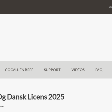
Ac
COCALL EN BREF
SUPPORT
VIDÉOS
FAQ
Og Dansk Licens 2025
ewer