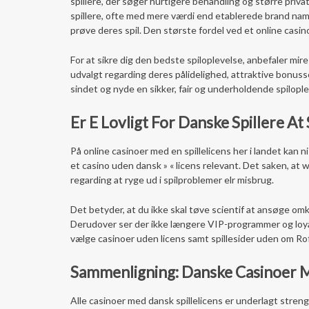
spillere, der søger hurtigere behandling og større priva
spillere, ofte med mere værdi end etablerede brand names
prøve deres spil. Den største fordel ved et online casino
For at sikre dig den bedste spiloplevelse, anbefaler mire
udvalgt regarding deres pålidelighed, attraktive bonusse
sindet og nyde en sikker, fair og underholdende spilople
Er E Lovligt For Danske Spillere A
På online casinoer med en spillelicens her i landet kan
et casino uden dansk » « licens relevant. Det saken, at w
regarding at ryge ud i spilproblemer elr misbrug.
Det betyder, at du ikke skal tøve scientif at ansøge omk
Derudover ser der ikke længere VIP-programmer og loyal
vælge casinoer uden licens samt spillesider uden om Rof
Sammenligning: Danske Casinoer 
Alle casinoer med dansk spillelicens er underlagt stren