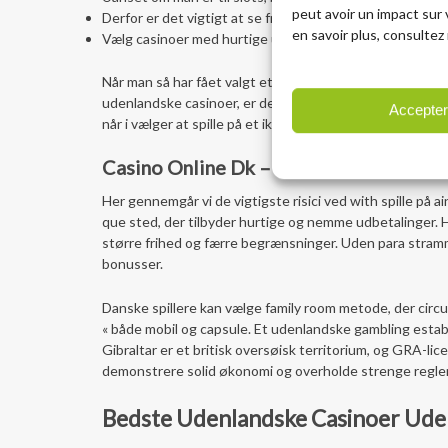
peut avoir un impact sur
Derfor er det vigtigt at se friheden i sammenhæng med d
en savoir plus, consultez 
Vælg casinoer med hurtige udbetalinger og lord support,
Når man så har fået valgt et online casino uden ROFUS, 
udenlandske casinoer, er det ikke nødvendigt at bruge M
Accepte
når i vælger at spille på et ikke-ROFUS casino.
Casino Online Dk – Bedste Online Casi
Her gennemgår vi de vigtigste risici ved with spille på a
que sted, der tilbyder hurtige og nemme udbetalinger. H
større frihed og færre begrænsninger. Uden para stramm
bonusser.
Danske spillere kan vælge family room metode, der circul
« både mobil og capsule. Et udenlandske gambling estab
Gibraltar er et britisk oversøisk territorium, og GRA-lic
demonstrere solid økonomi og overholde strenge regler f
Bedste Udenlandske Casinoer Ude