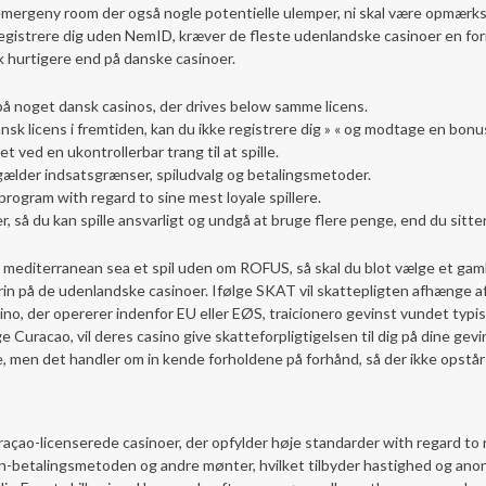
emergeny room der også nogle potentielle ulemper, ni skal være opmærk
egistrere dig uden NemID, kræver de fleste udenlandske casinoer en form
k hurtigere end på danske casinoer.
 på noget dansk casinos, der drives below samme licens.
sk licens i fremtiden, kan du ikke registrere dig » « og modtage en bonu
t ved en ukontrollerbar trang til at spille.
ælder indsatsgrænser, spiludvalg og betalingsmetoder.
rogram with regard to sine mest loyale spillere.
, så du kan spille ansvarligt og undgå at bruge flere penge, end du sitter 
 mediterranean sea et spil uden om ROFUS, så skal du blot vælge et gam
rtrin på de udenlandske casinoer. Ifølge SKAT vil skattepligten afhænge
casino, der opererer indenfor EU eller EØS, traicionero gevinst vundet typ
racao, vil deres casino give skatteforpligtigelsen til dig på dine gevinst
, men det handler om in kende forholdene på forhånd, så der ikke opstå
çao-licenserede casinoer, der opfylder høje standarder with regard to 
tcoin-betalingsmetoden og andre mønter, hvilket tilbyder hastighed og a