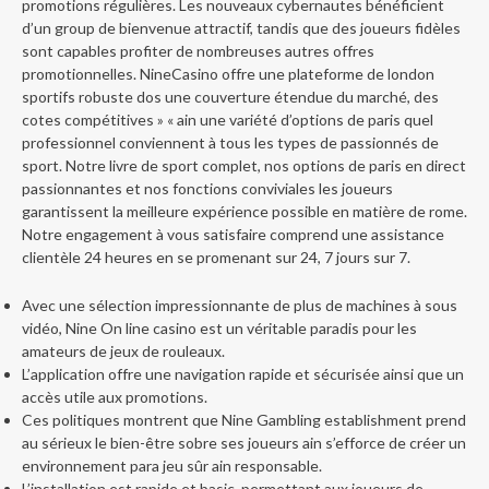
promotions régulières. Les nouveaux cybernautes bénéficient
d’un group de bienvenue attractif, tandis que des joueurs fidèles
sont capables profiter de nombreuses autres offres
promotionnelles. NineCasino offre une plateforme de london
sportifs robuste dos une couverture étendue du marché, des
cotes compétitives » « ain une variété d’options de paris quel
professionnel conviennent à tous les types de passionnés de
sport. Notre livre de sport complet, nos options de paris en direct
passionnantes et nos fonctions conviviales les joueurs
garantissent la meilleure expérience possible en matière de rome.
Notre engagement à vous satisfaire comprend une assistance
clientèle 24 heures en se promenant sur 24, 7 jours sur 7.
Avec une sélection impressionnante de plus de machines à sous
vidéo, Nine On line casino est un véritable paradis pour les
amateurs de jeux de rouleaux.
L’application offre une navigation rapide et sécurisée ainsi que un
accès utile aux promotions.
Ces politiques montrent que Nine Gambling establishment prend
au sérieux le bien-être sobre ses joueurs ain s’efforce de créer un
environnement para jeu sûr ain responsable.
L’installation est rapide et basic, permettant aux joueurs de