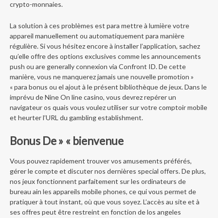
crypto-monnaies.
La solution à ces problèmes est para mettre à lumière votre
appareil manuellement ou automatiquement para manière
régulière. Si vous hésitez encore à installer l’application, sachez
qu’elle offre des options exclusives comme les announcements
push ou are generally connexion via Confront ID. De cette
manière, vous ne manquerez jamais une nouvelle promotion »
« para bonus ou el ajout à le présent bibliothèque de jeux. Dans le
imprévu de Nine On line casino, vous devrez repérer un
navigateur os quais vous voulez utiliser sur votre comptoir mobile
et heurter l’URL du gambling establishment.
Bonus De » « bienvenue
Vous pouvez rapidement trouver vos amusements préférés,
gérer le compte et discuter nos dernières special offers. De plus,
nos jeux fonctionnent parfaitement sur les ordinateurs de
bureau ain les appareils mobile phones, ce qui vous permet de
pratiquer à tout instant, où que vous soyez. L’accès au site et à
ses offres peut être restreint en fonction de los angeles