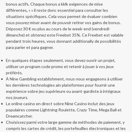
bonus actifs. Chaque bonus a kklk exigences de mise
différentes, » « il reste donc essentiel para consulter les
situations spécifiques. Cela vous permet de évaluer combien
vous pouvez miser avant de pouvoir retirer vos gains de bonus.
Déposez 30 € ou plus au cours de le week-end (vendredi-
dimanche) et obtenez este Freebet 35%. Ce Freebet est valable
pendant trois heures, vous donnant additionally de possibilités
para parier et para gagner.
En quelques étapes seulement, vous devez ouvrir un projet,
utiliser un program code promo et retenir à jouer à vos jeux
préférés.
À Nine Gambling establishment, nous nous engageons à utiliser
les dernières technologies ain plateformes pour fournir une
expérience sobre jeu supérieure ou avant-gardiste à intégraux
nos joueurs.
Le online casino en direct sobre Nine Casino inclut des jeux
populaires comme Lightning Roulette, Crazy Time, Mega Ball et
Dreamcatcher.
Choisissez parmi votre large gamme de méthodes de paiement, y
compris les cartes de crédit, les portefeuilles électroniques et les