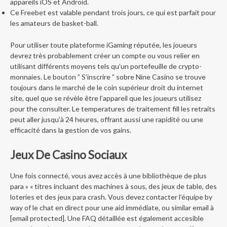
appareils iOS et Android.
Ce Freebet est valable pendant trois jours, ce qui est parfait pour
les amateurs de basket-ball.
Pour utiliser toute plateforme iGaming réputée, les joueurs
devrez très probablement créer un compte ou vous relier en
utilisant différents moyens tels qu’un portefeuille de crypto-
monnaies. Le bouton ” S’inscrire ” sobre Nine Casino se trouve
toujours dans le marché de le coin supérieur droit du internet
site, quel que se révèle être l’appareil que les joueurs utilisez
pour the consulter. Le temperatures de traitement fill les retraits
peut aller jusqu’à 24 heures, offrant aussi une rapidité ou une
efficacité dans la gestion de vos gains.
Jeux De Casino Sociaux
Une fois connecté, vous avez accès à une bibliothèque de plus
para » « titres incluant des machines à sous, des jeux de table, des
loteries et des jeux para crash. Vous devez contacter l’équipe by
way of le chat en direct pour une aid immédiate, ou similar email à
[email protected]. Une FAQ détaillée est également accesible