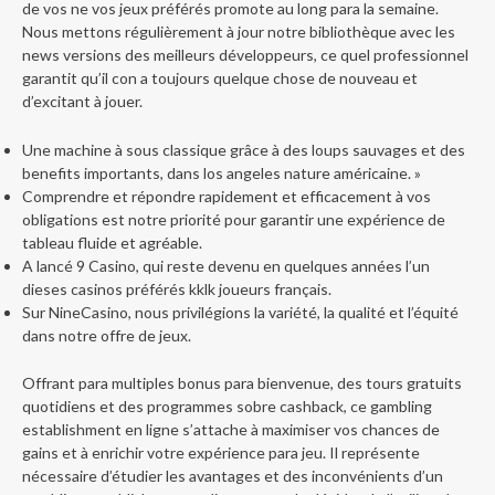
de vos ne vos jeux préférés promote au long para la semaine.
Nous mettons régulièrement à jour notre bibliothèque avec les
news versions des meilleurs développeurs, ce quel professionnel
garantit qu’il con a toujours quelque chose de nouveau et
d’excitant à jouer.
Une machine à sous classique grâce à des loups sauvages et des
benefits importants, dans los angeles nature américaine. »
Comprendre et répondre rapidement et efficacement à vos
obligations est notre priorité pour garantir une expérience de
tableau fluide et agréable.
A lancé 9 Casino, qui reste devenu en quelques années l’un
dieses casinos préférés kklk joueurs français.
Sur NineCasino, nous privilégions la variété, la qualité et l’équité
dans notre offre de jeux.
Offrant para multiples bonus para bienvenue, des tours gratuits
quotidiens et des programmes sobre cashback, ce gambling
establishment en ligne s’attache à maximiser vos chances de
gains et à enrichir votre expérience para jeu. Il représente
nécessaire d’étudier les avantages et des inconvénients d’un