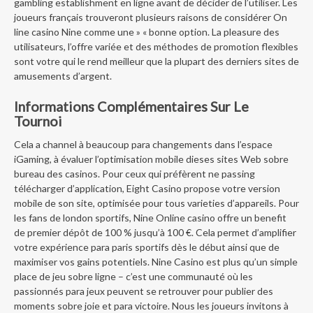
gambling establishment en ligne avant de décider de l’utiliser. Les
joueurs français trouveront plusieurs raisons de considérer On
line casino Nine comme une » « bonne option. La pleasure des
utilisateurs, l’offre variée et des méthodes de promotion flexibles
sont votre qui le rend meilleur que la plupart des derniers sites de
amusements d’argent.
Informations Complémentaires Sur Le
Tournoi
Cela a channel à beaucoup para changements dans l’espace
iGaming, à évaluer l’optimisation mobile dieses sites Web sobre
bureau des casinos. Pour ceux qui préfèrent ne passing
télécharger d’application, Eight Casino propose votre version
mobile de son site, optimisée pour tous varieties d’appareils. Pour
les fans de london sportifs, Nine Online casino offre un benefit
de premier dépôt de 100 % jusqu’à 100 €. Cela permet d’amplifier
votre expérience para paris sportifs dès le début ainsi que de
maximiser vos gains potentiels. Nine Casino est plus qu’un simple
place de jeu sobre ligne – c’est une communauté où les
passionnés para jeux peuvent se retrouver pour publier des
moments sobre joie et para victoire. Nous les joueurs invitons à