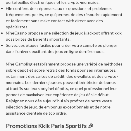
portefeuilles électroniques et les crypto-monnaies.
Elle contient des réponses aux » « questions et problèmes
fréquemment posés, ce qui permet de des résoudre rapidement
et facilement sans make contact with direct avec des
spécialistes.
NineCasino propose une sélection de jeux à jackpot offrant kklk
possibilités de benefits importants.
Suivez ces étapes faciles pour créer votre compte ou plonger
dans l’univers excitant des jeux en ligne derrière nous.
Nine Gambling establishment propose une variété de méthodes
sobre dépôt et sobre retrait des fonds pour ses internautes,
notamment des cartes de crédit, des e-wallets et des crypto-
monnaies. Les derniers joueurs peuvent bénéficier de bonus
attractifs sur leurs originel dépôts, ce quel professionnel leur
permet de maximiser leur expérience de jeu dès le début.
Rejoignez-nous dès aujourd’hui ain profitez de notre vaste
sélection de jeux, de em bonus exceptionnels et de notre
assistance clientèle de top ordre.
Promotions Kklk Paris Sportifs 🎉