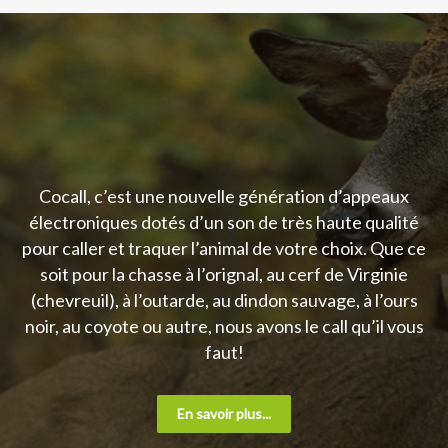
Cocall, c’est une nouvelle génération d’appeaux
électroniques dotés d’un son de très haute qualité
pour caller et traquer l’animal de votre choix. Que ce
soit pour la chasse à l’orignal, au cerf de Virginie
(chevreuil), à l’outarde, au dindon sauvage, à l’ours
noir, au coyote ou autre, nous avons le call qu’il vous
faut!
En savoir plus...