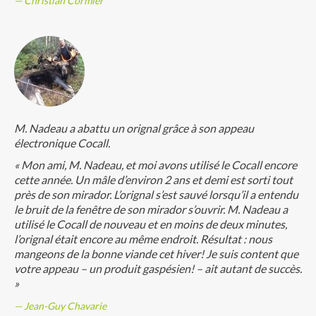
Christian Cormier
M. Nadeau a abattu un orignal grâce à son appeau
électronique Cocall.
« Mon ami, M. Nadeau, et moi avons utilisé le Cocall encore
cette année. Un mâle d’environ 2 ans et demi est sorti tout
près de son mirador. L’orignal s’est sauvé lorsqu’il a entendu
le bruit de la fenêtre de son mirador s’ouvrir. M. Nadeau a
utilisé le Cocall de nouveau et en moins de deux minutes,
l’orignal était encore au même endroit. Résultat : nous
mangeons de la bonne viande cet hiver! Je suis content que
votre appeau – un produit gaspésien! – ait autant de succès.
»
Jean-Guy Chavarie