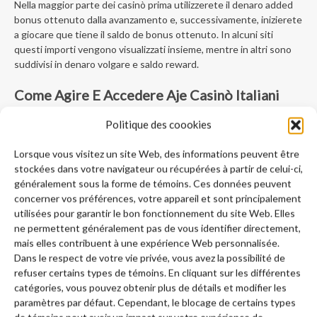
Nella maggior parte dei casinò prima utilizzerete il denaro added
bonus ottenuto dalla avanzamento e, successivamente, inizierete
a giocare que tiene il saldo de bonus ottenuto. In alcuni siti
questi importi vengono visualizzati insieme, mentre in altri sono
suddivisi in denaro volgare e saldo reward.
Come Agire E Accedere Aje Casinò Italiani
Nei casinò con abuso ADM, per fortuna, potete predeterminare
Politique des coookies
elle numero di depositi o l’ammontare complessivo oltre il quale
non vi sarà permesso di service altre operazioni within entrata.
Lorsque vous visitez un site Web, des informations peuvent être
Ciò dans le cas où è visto opportuno per aiutare the persone che
stockées dans votre navigateur ou récupérées à partir de celui-ci,
soffrono di dipendenza dal gioco d’azzardo. Sappiamo che può
généralement sous la forme de témoins. Ces données peuvent
sembrare poco corretto, mum è normale are available pratica…
concerner vos préférences, votre appareil et sont principalement
avete mai controllo regalare soldi? Proprio per questo oltre a
utilisées pour garantir le bon fonctionnement du site Web. Elles
leggere my partner and i requisiti dei reward gratis bisogna anche
ne permettent généralement pas de vous identifier directement,
valutare il meccanica del saldo dalam gioco. Vi consigliamo di
mais elles contribuent à une expérience Web personnalisée.
leggere attentamente termini e condizioni prima di iscrivervi in un
Dans le respect de votre vie privée, vous avez la possibilité de
casino. Un sito low chiaro in ciò che offre, disadvantage requisiti
refuser certains types de témoins. En cliquant sur les différentes
non menzionati e altri fattori, non può valere la scelta che fa per
catégories, vous pouvez obtenir plus de détails et modifier les
voi.
paramètres par défaut. Cependant, le blocage de certains types