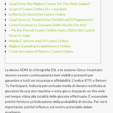
Quali Sono We Migliori Casinò On The Web Italiani?
Scopri Il Casino Online Di » « eurobet
L’offerta Di Giochi Del Casino Online
Quali Sono Le Tempistiche Dei Metodi Di Pagamento?
Come Funziona La Gravame Delle Vincite On-line?
« Più Bei Periodi Casino Online Aams 2025e Siti Casinò
Sicuri In Italia
Mobile E Iphone App Di Casino Online
Migliori Gambling Establishment Online
Come Accedere Al Nostro Casinò Online
La abuso ADM, la crittografia SSL e la sezione Gioco Incaricato
devono essere continuamente ben visibili e presenti per
garantire a tutti voi sicurezza e affidabilità. L’Indice RTP, o Return
To Participant, indica la percentuale media di denaro restituita ai
giocatori da una slot machine o este gioco d’azzardo on the web
nel tempo stima alla totalità delle giocate effettuate. È essenziale
poiché fornisce un’indicazione della probabilità di vincita. Per voi è
importante, poiché influisce sul vostro potenziale dalam
guadagno.