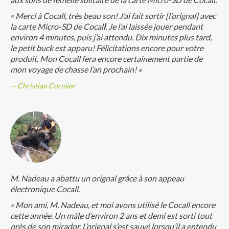
« Merci à Cocall, très beau son! J’ai fait sortir [l’orignal] avec
la carte Micro-SD de Cocal
l
. Je l’ai laissée jouer pendant
environ 4 minutes, puis j’ai attendu. Dix minutes plus tard,
le petit buck est apparu! Félicitations encore pour votre
produit. Mon Cocall fera encore certainement partie de
mon voyage de chasse l’an prochain! »
Christian Cormier
M. Nadeau a abattu un orignal grâce à son appeau
électronique Cocall.
« Mon ami, M. Nadeau, et moi avons utilisé le Cocall encore
cette année. Un mâle d’environ 2 ans et demi est sorti tout
près de son mirador. L’orignal s’est sauvé lorsqu’il a entendu