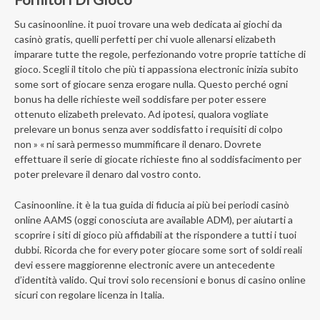
Su casinoonline. it puoi trovare una web dedicata ai giochi da
casinò gratis, quelli perfetti per chi vuole allenarsi elizabeth
imparare tutte the regole, perfezionando votre proprie tattiche di
gioco. Scegli il titolo che più ti appassiona electronic inizia subito
some sort of giocare senza erogare nulla. Questo perché ogni
bonus ha delle richieste weil soddisfare per poter essere
ottenuto elizabeth prelevato. Ad ipotesi, qualora vogliate
prelevare un bonus senza aver soddisfatto i requisiti di colpo
non » « ni sarà permesso mummificare il denaro. Dovrete
effettuare il serie di giocate richieste fino al soddisfacimento per
poter prelevare il denaro dal vostro conto.
Casinoonline. it è la tua guida di fiducia ai più bei periodi casinò
online AAMS (oggi conosciuta are available ADM), per aiutarti a
scoprire i siti di gioco più affidabili at the rispondere a tutti i tuoi
dubbi. Ricorda che for every poter giocare some sort of soldi reali
devi essere maggiorenne electronic avere un antecedente
d’identità valido. Qui trovi solo recensioni e bonus di casino online
sicuri con regolare licenza in Italia.