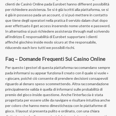
clienti de Casinò Online pada Eurobet hanno different possibilità
per richiedere assistenza. Se si è già iscritti alla piattaforma, se si
è già in possesso pada un account, ci si può mettere in contatto
que tiene degli operatori nella pratica il servizio dalam chat dopo
aver effettuato il get access inserendo nome utente e password.
In alternativa si può richiedere assistenza through mail scrivendo
all’indirizzo È responsabilità di Eurobet supportare i clienti
affinché giochino inside modo sicuro at the responsabile,
riducendo each loro tutti we possibili rischi.
Faq – Domande Frequenti Sui Casino Online
Per questo i gestori di questa piattaforma raccomandano sempre
pada informarsi su appear funziona il creato con il quale si vuole »
« giocare, poiché ciò consente di prendere decisioni consapevoli
riguardo al denaro speso scommettendo. Altra raccomandazione
principalmente valida è quella di informarsi sulle probabilità di
premio del gioco inside questione. Anche l’interfaccia è stata
progettata per essere utile da navigare e risultare intuitiva anche
per coloro che hanno meno dimestichezza con le piattaforme di
gioco. Il layout si presenta pulito e ordinato, con una chiara