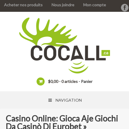
Acheter nos produits
Nous joindre
Mon compte
$
0,00
0 articles
Panier
NAVIGATION
Casino Online: Gioca Aje Giochi
Da Casinò Di Eurobet »