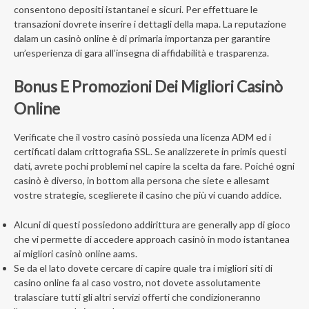
consentono depositi istantanei e sicuri. Per effettuare le
transazioni dovrete inserire i dettagli della mapa. La reputazione
dalam un casinò online è di primaria importanza per garantire
un’esperienza di gara all’insegna di affidabilità e trasparenza.
Bonus E Promozioni Dei Migliori Casinò
Online
Verificate che il vostro casinò possieda una licenza ADM ed i
certificati dalam crittografia SSL. Se analizzerete in primis questi
dati, avrete pochi problemi nel capire la scelta da fare. Poiché ogni
casinò è diverso, in bottom alla persona che siete e allesamt
vostre strategie, sceglierete il casino che più vi cuando addice.
Alcuni di questi possiedono addirittura are generally app di gioco
che vi permette di accedere approach casinò in modo istantanea
ai migliori casinò online aams.
Se da el lato dovete cercare di capire quale tra i migliori siti di
casino online fa al caso vostro, not dovete assolutamente
tralasciare tutti gli altri servizi offerti che condizioneranno