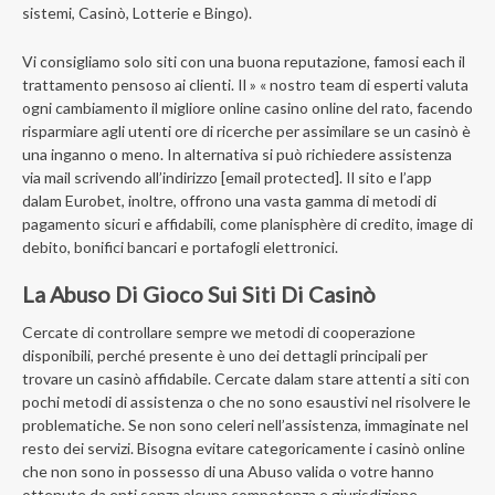
sistemi, Casinò, Lotterie e Bingo).
Vi consigliamo solo siti con una buona reputazione, famosi each il
trattamento pensoso ai clienti. Il » « nostro team di esperti valuta
ogni cambiamento il migliore online casino online del rato, facendo
risparmiare agli utenti ore di ricerche per assimilare se un casinò è
una inganno o meno. In alternativa si può richiedere assistenza
via mail scrivendo all’indirizzo [email protected]. Il sito e l’app
dalam Eurobet, inoltre, offrono una vasta gamma di metodi di
pagamento sicuri e affidabili, come planisphère di credito, image di
debito, bonifici bancari e portafogli elettronici.
La Abuso Di Gioco Sui Siti Di Casinò
Cercate di controllare sempre we metodi di cooperazione
disponibili, perché presente è uno dei dettagli principali per
trovare un casinò affidabile. Cercate dalam stare attenti a siti con
pochi metodi di assistenza o che no sono esaustivi nel risolvere le
problematiche. Se non sono celeri nell’assistenza, immaginate nel
resto dei servizi. Bisogna evitare categoricamente i casinò online
che non sono in possesso di una Abuso valida o votre hanno
ottenute da enti senza alcuna competenza e giurisdizione