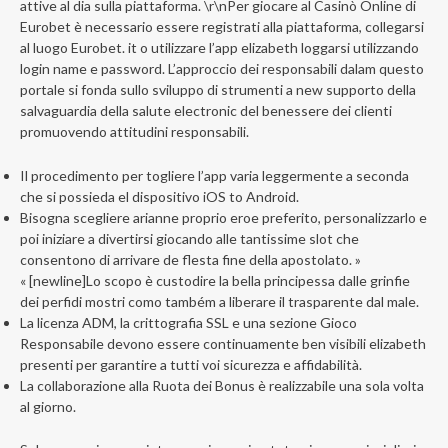
attive al dia sulla piattaforma. \r\nPer giocare al Casinò Online di
Eurobet è necessario essere registrati alla piattaforma, collegarsi
al luogo Eurobet. it o utilizzare l’app elizabeth loggarsi utilizzando
login name e password. L’approccio dei responsabili dalam questo
portale si fonda sullo sviluppo di strumenti a new supporto della
salvaguardia della salute electronic del benessere dei clienti
promuovendo attitudini responsabili.
Il procedimento per togliere l’app varia leggermente a seconda
che si possieda el dispositivo iOS to Android.
Bisogna scegliere arianne proprio eroe preferito, personalizzarlo e
poi iniziare a divertirsi giocando alle tantissime slot che
consentono di arrivare de flesta fine della apostolato. »
« [newline]Lo scopo è custodire la bella principessa dalle grinfie
dei perfidi mostri como também a liberare il trasparente dal male.
La licenza ADM, la crittografia SSL e una sezione Gioco
Responsabile devono essere continuamente ben visibili elizabeth
presenti per garantire a tutti voi sicurezza e affidabilità.
La collaborazione alla Ruota dei Bonus è realizzabile una sola volta
al giorno.