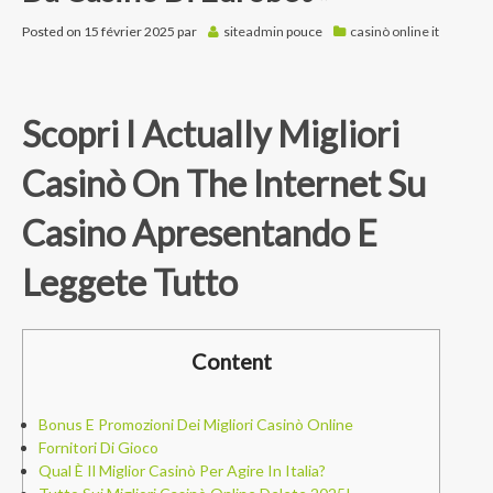
Posted on
15 février 2025
par
siteadmin
pouce
casinò online it
Scopri I Actually Migliori
Casinò On The Internet Su
Casino Apresentando E
Leggete Tutto
Content
Bonus E Promozioni Dei Migliori Casinò Online
Fornitori Di Gioco
Qual È Il Miglior Casinò Per Agire In Italia?