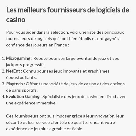
Les meilleurs fournisseurs de logiciels de
casino
Pour vous aider dans la sélection, voici une liste des principaux
fournisseurs de logiciels qui sont bien établis et ont gagné la
confiance des joueurs en France :
Microgaming :
Réputé pour son large éventail de jeux et ses
jackpots progressifs.
NetEnt :
Connu pour ses jeux innovants et graphismes
époustouflants.
Playtech :
Offrant une variété de jeux de casino et des options
de paris sportifs.
Evolution Gaming :
Spécialiste des jeux de casino en direct avec
une expérience immersive.
Ces fournisseurs ont su s’imposer grâce à leur innovation, leur
sécurité et leur service clientèle de qualité, rendant votre
expérience de jeu plus agréable et fiable.