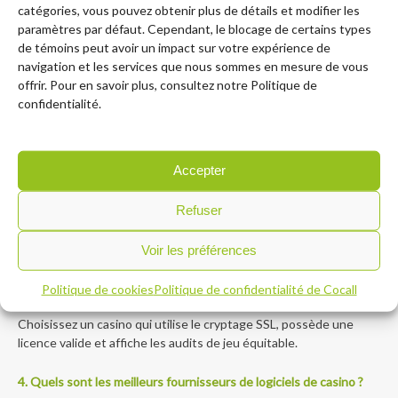
catégories, vous pouvez obtenir plus de détails et modifier les
des évaluations peut également vous guider dans votre choix.
paramètres par défaut. Cependant, le blocage de certains types
Faites preuve de prudence et choisissez judicieusement pour
de témoins peut avoir un impact sur votre expérience de
tirer le meilleur parti de votre expérience de jeu en ligne.
navigation et les services que nous sommes en mesure de vous
offrir. Pour en savoir plus, consultez notre Politique de
FAQ
confidentialité.
1. Quels sont les critères pour choisir un casino en ligne fiable ?
Les critères incluent la réputation du logiciel, les licences, les
Accepter
mesures de sécurité, la variété des jeux et les avis des joueurs.
Refuser
2. Pourquoi est-il important d’utiliser des logiciels réputés ?
Des logiciels réputés assurent un jeu équitable, une protection
Voir les préférences
des données et une expérience utilisateur de qualité.
Politique de cookies
Politique de confidentialité de Cocall
3. Comment vérifier la sécurité d’un casino en ligne ?
Choisissez un casino qui utilise le cryptage SSL, possède une
licence valide et affiche les audits de jeu équitable.
4. Quels sont les meilleurs fournisseurs de logiciels de casino ?