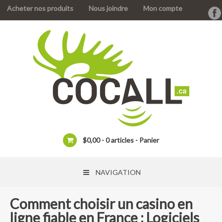
Acheter nos produits
Nous joindre
Mon compte
$
0,00
0 articles
Panier
NAVIGATION
Comment choisir un casino en
ligne fiable en France : Logiciels