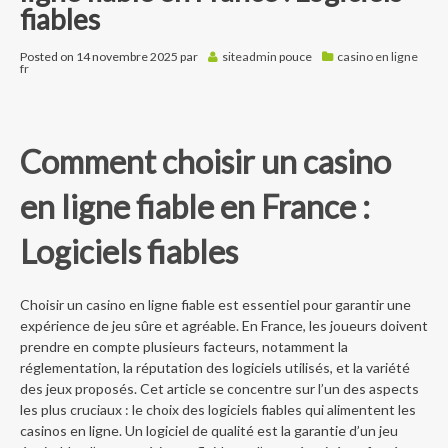
fiables
Posted on
14 novembre 2025
par
siteadmin
pouce
casino en ligne
fr
Comment choisir un casino
en ligne fiable en France :
Logiciels fiables
Choisir un casino en ligne fiable est essentiel pour garantir une
expérience de jeu sûre et agréable. En France, les joueurs doivent
prendre en compte plusieurs facteurs, notamment la
réglementation, la réputation des logiciels utilisés, et la variété
des jeux proposés. Cet article se concentre sur l’un des aspects
les plus cruciaux : le choix des logiciels fiables qui alimentent les
casinos en ligne. Un logiciel de qualité est la garantie d’un jeu