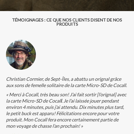
TÉMOIGNAGES : CE QUE NOS CLIENTS DISENT DE NOS
PRODUITS
Christian Cormier, de Sept-Îles, a abattu un orignal grâce
aux sons de femelle solitaire de la carte Micro-SD de Cocall.
« Merci à Cocall, très beau son! J’ai fait sortir [l’orignal] avec
la carte Micro-SD de Cocal
l
. Je l’ai laissée jouer pendant
environ 4 minutes, puis j’ai attendu. Dix minutes plus tard,
le petit buck est apparu! Félicitations encore pour votre
produit. Mon Cocall fera encore certainement partie de
mon voyage de chasse l’an prochain! »