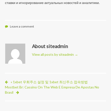
ставки и игнорирование актуальных новостей и аналитики.
Leave a comment
About siteadmin
View all posts by siteadmin
→
« 1xbet 우회주소 설정 및 1xbet 최신주소 접속방법
Mostbet Br: Cassino On The Web E Empresa De Apostas No
Brasil