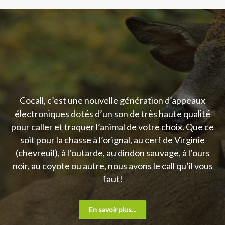
Cocall, c’est une nouvelle génération d’appeaux
électroniques dotés d’un son de très haute qualité
pour caller et traquer l’animal de votre choix. Que ce
soit pour la chasse à l’orignal, au cerf de Virginie
(chevreuil), à l’outarde, au dindon sauvage, à l’ours
noir, au coyote ou autre, nous avons le call qu’il vous
faut!
En savoir plus...