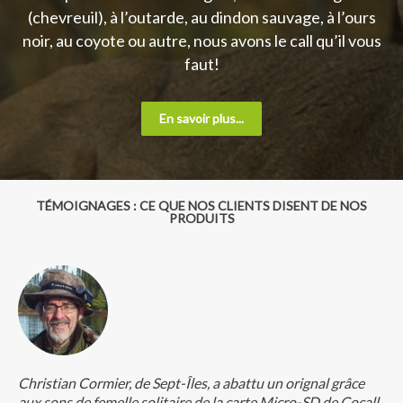
(chevreuil), à l’outarde, au dindon sauvage, à l’ours
noir, au coyote ou autre, nous avons le call qu’il vous
faut!
En savoir plus...
TÉMOIGNAGES : CE QUE NOS CLIENTS DISENT DE NOS
PRODUITS
Christian Cormier, de Sept-Îles, a abattu un orignal grâce
aux sons de femelle solitaire de la carte Micro-SD de Cocall.