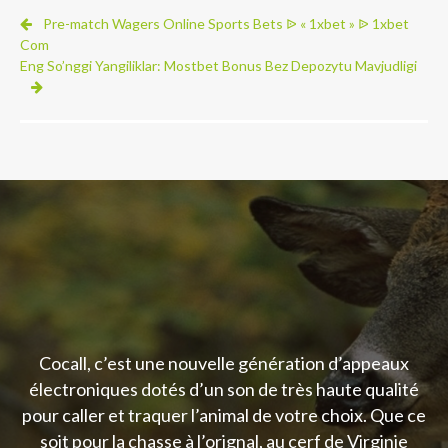
Pre-match Wagers Online Sports Bets ᐉ « 1xbet » ᐉ 1xbet
Com
Eng So’nggi Yangiliklar: Mostbet Bonus Bez Depozytu Mavjudligi
Cocall, c’est une nouvelle génération d’appeaux
électroniques dotés d’un son de très haute qualité
pour caller et traquer l’animal de votre choix. Que ce
soit pour la chasse à l’orignal, au cerf de Virginie