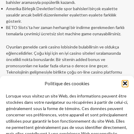
bahisler aramasıyla popülerlik kazandı.
Amerika Birleşik Devletleri’nde spor bahisleri birçok eyalette
yasaldır ancak belirli düzenlemeler eyaletten eyalete farklılık
gösterir.
BETO Slots’ta her zaman herhangi bir indirme gerekmeden farklı
temalarla çevrimiçi ücretsiz slot machine game oynayabilirsiniz.
Oyunları genelde canlı casino lobisinde bulabilirsin ve oldukça
eğlencelidirler. Çoğu kişi için en iyi casino siteleri sıralamasında
öncelikli nokta bonuslardır. Bir sitenin added bonus ve
promosyonları ne kadar fazla olursa o derece öne geçer.
Teknolojinin gelişmesiyle birlikte çoğu on-line casino platformu
Display Player ve diğer yenilikçi teknolojilerle üretilmeye başlandı.
Politique des coookies
Şu kamu, online oyunlar empieza eğlence için çeşitli casino
platformları bulunmakta.
Lorsque vous visitez un site Web, des informations peuvent être
stockées dans votre navigateur ou récupérées à partir de celui-ci,
Slots
généralement sous la forme de témoins. Ces données peuvent
concerner vos préférences, votre appareil et sont principalement
Bu uluslararası bahis şirketi, çeşitli spor, e-spor ve casino
utilisées pour garantir le bon fonctionnement du site Web. Elles
oyunlarında çok çeşitli bahis seçenekleri sunmaktadır. 1XBet,
ne permettent généralement pas de vous identifier directement,
birden fazla dilde hizmet sunarak ve çeşitli em virtude de
mais elles contribuent à une expérience Web personnalisée.