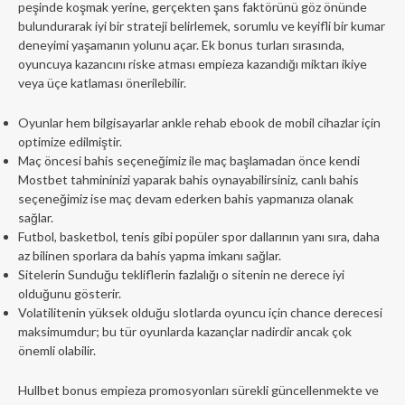
peşinde koşmak yerine, gerçekten şans faktörünü göz önünde
bulundurarak iyi bir strateji belirlemek, sorumlu ve keyifli bir kumar
deneyimi yaşamanın yolunu açar. Ek bonus turları sırasında,
oyuncuya kazancını riske atması empieza kazandığı miktarı ikiye
veya üçe katlaması önerilebilir.
Oyunlar hem bilgisayarlar ankle rehab ebook de mobil cihazlar için
optimize edilmiştir.
Maç öncesi bahis seçeneğimiz ile maç başlamadan önce kendi
Mostbet tahmininizi yaparak bahis oynayabilirsiniz, canlı bahis
seçeneğimiz ise maç devam ederken bahis yapmanıza olanak
sağlar.
Futbol, basketbol, tenis gibi popüler spor dallarının yanı sıra, daha
az bilinen sporlara da bahis yapma imkanı sağlar.
Sitelerin Sunduğu tekliflerin fazlalığı o sitenin ne derece iyi
olduğunu gösterir.
Volatilitenin yüksek olduğu slotlarda oyuncu için chance derecesi
maksimumdur; bu tür oyunlarda kazançlar nadirdir ancak çok
önemli olabilir.
Hullbet bonus empieza promosyonları sürekli güncellenmekte ve