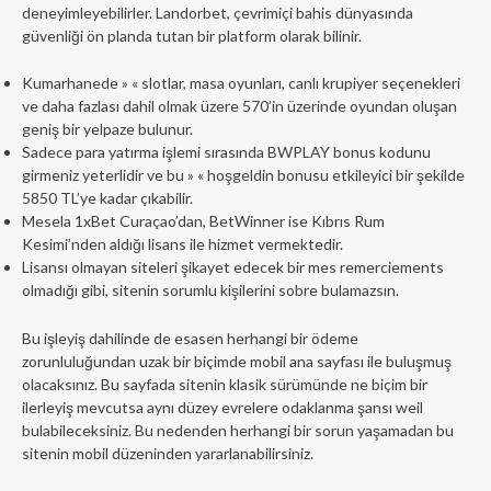
deneyimleyebilirler. Landorbet, çevrimiçi bahis dünyasında
güvenliği ön planda tutan bir platform olarak bilinir.
Kumarhanede » « slotlar, masa oyunları, canlı krupiyer seçenekleri
ve daha fazlası dahil olmak üzere 570’in üzerinde oyundan oluşan
geniş bir yelpaze bulunur.
Sadece para yatırma işlemi sırasında BWPLAY bonus kodunu
girmeniz yeterlidir ve bu » « hoşgeldin bonusu etkileyici bir şekilde
5850 TL’ye kadar çıkabilir.
Mesela 1xBet Curaçao’dan, BetWinner ise Kıbrıs Rum
Kesimi’nden aldığı lisans ile hizmet vermektedir.
Lisansı olmayan siteleri şikayet edecek bir mes remerciements
olmadığı gibi, sitenin sorumlu kişilerini sobre bulamazsın.
Bu işleyiş dahilinde de esasen herhangi bir ödeme
zorunluluğundan uzak bir biçimde mobil ana sayfası ile buluşmuş
olacaksınız. Bu sayfada sitenin klasik sürümünde ne biçim bir
ilerleyiş mevcutsa aynı düzey evrelere odaklanma şansı weil
bulabileceksiniz. Bu nedenden herhangi bir sorun yaşamadan bu
sitenin mobil düzeninden yararlanabilirsiniz.