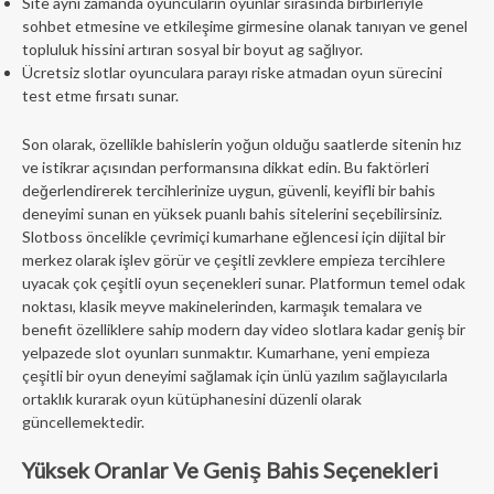
Site aynı zamanda oyuncuların oyunlar sırasında birbirleriyle
sohbet etmesine ve etkileşime girmesine olanak tanıyan ve genel
topluluk hissini artıran sosyal bir boyut ag sağlıyor.
Ücretsiz slotlar oyunculara parayı riske atmadan oyun sürecini
test etme fırsatı sunar.
Son olarak, özellikle bahislerin yoğun olduğu saatlerde sitenin hız
ve istikrar açısından performansına dikkat edin. Bu faktörleri
değerlendirerek tercihlerinize uygun, güvenli, keyifli bir bahis
deneyimi sunan en yüksek puanlı bahis sitelerini seçebilirsiniz.
Slotboss öncelikle çevrimiçi kumarhane eğlencesi için dijital bir
merkez olarak işlev görür ve çeşitli zevklere empieza tercihlere
uyacak çok çeşitli oyun seçenekleri sunar. Platformun temel odak
noktası, klasik meyve makinelerinden, karmaşık temalara ve
benefit özelliklere sahip modern day video slotlara kadar geniş bir
yelpazede slot oyunları sunmaktır. Kumarhane, yeni empieza
çeşitli bir oyun deneyimi sağlamak için ünlü yazılım sağlayıcılarla
ortaklık kurarak oyun kütüphanesini düzenli olarak
güncellemektedir.
Yüksek Oranlar Ve Geniş Bahis Seçenekleri