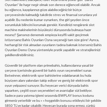
Oyunları” ile haşır neşir olmak son derece eğlenceli olabilir. Ancak
bu eğlence, kayıplarınızı göze alabileceğiniz bir bütçe
çerçevesinde kalmadığı takdirde stres ve finansal sorunlara yol
açabilir. Bu nedenle kumar oynarken, the girl şeyden önce
sorumluluk bilincini korumak gerekir. Kendinizi rengârenk slot
machine makinelerinin büyüleyici dünyasında bulmaya hazır
mısınız? Şansınızı denemek empieza keyifli vakit geçirmek
istiyorsanız Bahis Oyunları Oyna seçeneği tam size göre! Ayrıca,
herhangi bir risk almadan oyunların tadına bakmak isterseniz Bahis
Oyunları Demo Oyna yöntemiyle pratik yapabilir ve stratejilerinizi
şekillendirebilirsiniz.
Güvenilir bir platform olan primebahis, kullanıcılarına yasal bir
çerçeve içerisinde güvenli bir bahis oyun seçenekleri sunar.
Betwinner, elektronik spor bahislerine odaklanarak bu hızla
büyüyen alanı yakından takip ediyor ve geniş bir elektronik spor
oyun yelpazesi sunuyor. Bu heyecan verici dünyada bahis
yaparken, çeşitli oyun seçenekleri ve avantajlar sizi bekliyor.
Sadece para yatırma işlemi sırasında BWPLAY bonus kodunu
girmeniz yeterlidir ve bu » « hoşgeldin bonusu etkileyici bir şekilde
5850 TL’ye kadar çıkabilir. Heyecan burada sona ermez, çünkü