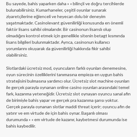
Bu sayede, bahis yaparken daha » « bilinçli ve doğru tercihlerde
bulunabilirsiniz. Kumarhaneler, çeşitli oyunlar sunarak
ziyaretçilerine eğlenceli ve heyecan dolu bir deneyim
yaşatmaktadır. Casinolevant güvenilirliği konusunda en önemli
faktör lisans sahibi olmalarıdır. Bir casinonun lisanslı olup
olmadığını kontrol etmek için genellikle sitenin betagt kısmında
lisans bilgileri bulunmaktadır. Ayrıca, casinonun kullanıcı
yorumlarını okuyarak da güvenilirliği hakkında fikir sahibi
olabilirsiniz.
Slotlardaki ücretsiz mod, oyuncuların farklı oyunları denemesine,
oyun sürecinin özelliklerini tanımasına empieza en uygun bahis
stratejisini bulmasına yardımcı olur. Ücretsiz slot machine oyunları
ile gerçek parayla oynanan online casino oyunları arasındaki temel
fark, kazanma yeteneğidir. Ücretsiz slot oynayan oyuncu sanal afin
de birimiyle bahis yapar ve gerçek pra kazanma şansı yoktur.
Gerçek parayla oynanan slotlar maddi threat içerir; oyuncu afin de
yatırır ve em virtude de için bahis oynar. Başarılı olması
durumunda » « em virtude de kazanır, kaybetmesi durumunda ise
bahis kaybedilir.