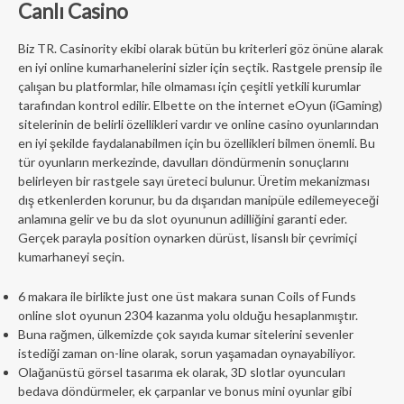
Canlı Casino
Biz TR. Casinority ekibi olarak bütün bu kriterleri göz önüne alarak
en iyi online kumarhanelerini sizler için seçtik. Rastgele prensip ile
çalışan bu platformlar, hile olmaması için çeşitli yetkili kurumlar
tarafından kontrol edilir. Elbette on the internet eOyun (iGaming)
sitelerinin de belirli özellikleri vardır ve online casino oyunlarından
en iyi şekilde faydalanabilmen için bu özellikleri bilmen önemli. Bu
tür oyunların merkezinde, davulları döndürmenin sonuçlarını
belirleyen bir rastgele sayı üreteci bulunur. Üretim mekanizması
dış etkenlerden korunur, bu da dışarıdan manipüle edilemeyeceği
anlamına gelir ve bu da slot oyununun adilliğini garanti eder.
Gerçek parayla position oynarken dürüst, lisanslı bir çevrimiçi
kumarhaneyi seçin.
6 makara ile birlikte just one üst makara sunan Coils of Funds
online slot oyunun 2304 kazanma yolu olduğu hesaplanmıştır.
Buna rağmen, ülkemizde çok sayıda kumar sitelerini sevenler
istediği zaman on-line olarak, sorun yaşamadan oynayabiliyor.
Olağanüstü görsel tasarıma ek olarak, 3D slotlar oyuncuları
bedava döndürmeler, ek çarpanlar ve bonus mini oyunlar gibi