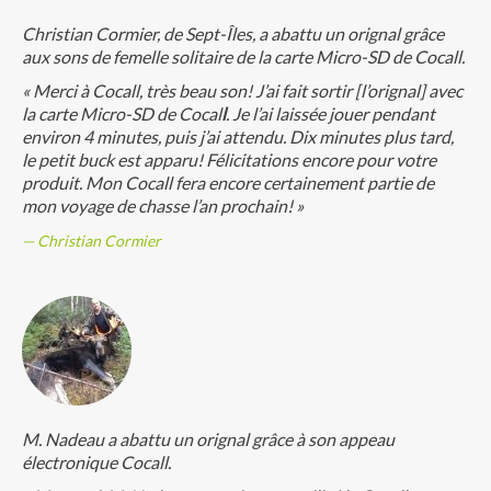
Christian Cormier, de Sept-Îles, a abattu un orignal grâce
aux sons de femelle solitaire de la carte Micro-SD de Cocall.
« Merci à Cocall, très beau son! J’ai fait sortir [l’orignal] avec
la carte Micro-SD de Cocal
l
. Je l’ai laissée jouer pendant
environ 4 minutes, puis j’ai attendu. Dix minutes plus tard,
le petit buck est apparu! Félicitations encore pour votre
produit. Mon Cocall fera encore certainement partie de
mon voyage de chasse l’an prochain! »
Christian Cormier
M. Nadeau a abattu un orignal grâce à son appeau
électronique Cocall.