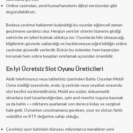
Online casinoları, yerel kumarhanelerin dijital versiyonları gibi
düşünülebilirsin.
Bedava çevirme haklarının kulanıldığı bu oyunlar eğlenceli zaman
geçirmene yardımcı olur. Hergün yeni bir sitenin hizmete girdiği
sektörde en iyileri bulmak oldukça zor. Oyunlarda hile olmayacağı,
bilgilerinin güvenle saklandığı ve hacklenmeyeceğini bildiğin online
casinolar güvenilir yerlerdir. Bütün bu önlemler, hem kazançları
korumak hem sobre kayıpları sınırlamak açısından önemlidir.
En İyi Ücretsiz Slot Oyunu Üreticileri
Akıllı telefonunuz veya tabletiniz üzerinden Bahis Oyunları Mobil
Oyna özelliği sayesinde, evde, iş yerinde veya seyahat sırasında
slot keyfini sürdürebilirsiniz. Mobil ara yüzler, dokunmatik
ekranlara özel tasarlandığından, spin and rewrite tuşuna basmak
ya da bahis » « miktarını ayarlamak son derece kolay ve sezgisel
hale gelir. Oynarken unutmamanız gereken, your ex slotun farklı
volatilite ve RTP değerine sahip olduğu.
Çevrimiçi spor bahisleri dünyası, milyonlarca meraklının yeni