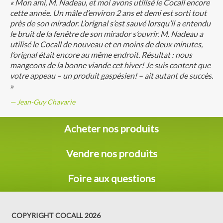
« Mon ami, M. Nadeau, et moi avons utilisé le Cocall encore
cette année. Un mâle d’environ 2 ans et demi est sorti tout
près de son mirador. L’orignal s’est sauvé lorsqu’il a entendu
le bruit de la fenêtre de son mirador s’ouvrir. M. Nadeau a
utilisé le Cocall de nouveau et en moins de deux minutes,
l’orignal était encore au même endroit. Résultat : nous
mangeons de la bonne viande cet hiver! Je suis content que
votre appeau – un produit gaspésien! – ait autant de succès.
»
Jean-Guy Chavarie
Acheter nos produits
Vendre nos produits
Foire aux questions
COPYRIGHT COCALL 2026