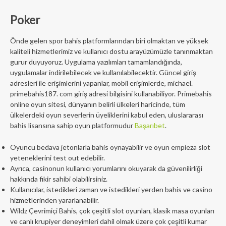
Poker
Önde gelen spor bahis platformlarından biri olmaktan ve yüksek
kaliteli hizmetlerimiz ve kullanıcı dostu arayüzümüzle tanınmaktan
gurur duyuyoruz. Uygulama yazılımları tamamlandığında,
uygulamalar indirilebilecek ve kullanılabilecektir. Güncel giriş
adresleri ile erişimlerini yapanlar, mobil erişimlerde, michael.
primebahis187. com giriş adresi bilgisini kullanabiliyor. Primebahis
online oyun sitesi, dünyanın belirli ülkeleri haricinde, tüm
ülkelerdeki oyun severlerin üyeliklerini kabul eden, uluslararası
bahis lisansına sahip oyun platformudur
Başarıbet
.
Oyuncu bedava jetonlarla bahis oynayabilir ve oyun empieza slot
yeteneklerini test out edebilir.
Ayrıca, casinonun kullanıcı yorumlarını okuyarak da güvenilirliği
hakkında fikir sahibi olabilirsiniz.
Kullanıcılar, istedikleri zaman ve istedikleri yerden bahis ve casino
hizmetlerinden yararlanabilir.
Wildz Çevrimiçi Bahis, çok çeşitli slot oyunları, klasik masa oyunları
ve canlı krupiyer deneyimleri dahil olmak üzere çok çeşitli kumar