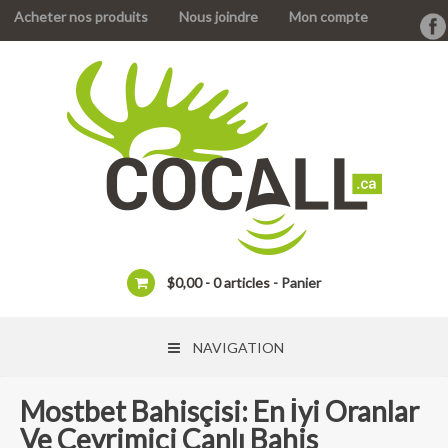
Acheter nos produits
Nous joindre
Mon compte
$
0,00
0 articles
Panier
NAVIGATION
Mostbet Bahisçisi: En İyi Oranlar
Ve Çevrimiçi Canlı Bahis