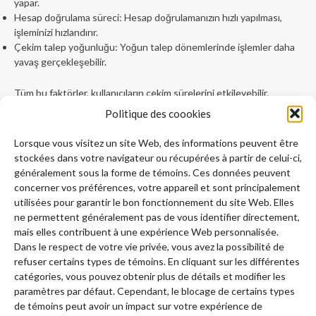
yapar.
Hesap doğrulama süreci: Hesap doğrulamanızın hızlı yapılması,
işleminizi hızlandırır.
Çekim talep yoğunluğu: Yoğun talep dönemlerinde işlemler daha
yavaş gerçekleşebilir.
Tüm bu faktörler, kullanıcıların çekim sürelerini etkileyebilir.
Özellikle yoğun dönemlerde sabırlı olmak önemlidir.
Politique des coookies
Sonuç
Lorsque vous visitez un site Web, des informations peuvent être
stockées dans votre navigateur ou récupérées à partir de celui-ci,
Mostbet bonuslarını çekmek, doğru yöntemler seçildiğinde
généralement sous la forme de témoins. Ces données peuvent
oldukça kolay bir süreçtir. Hesap doğrulaması, seçtiğiniz çekim
concerner vos préférences, votre appareil et sont principalement
yöntemi ve dikkat edilmesi gereken ayrıntılar, sorunsuz bir
utilisées pour garantir le bon fonctionnement du site Web. Elles
deneyim yaşamanıza yardımcı olacaktır. Yukarıda bahsedilen
ne permettent généralement pas de vous identifier directement,
yöntemleri ve dikkat edilmesi gereken noktaları göz önünde
mais elles contribuent à une expérience Web personnalisée.
bulundurarak, Mostbet bonuslarınızı kolaylıkla çekebilirsiniz.
Dans le respect de votre vie privée, vous avez la possibilité de
refuser certains types de témoins. En cliquant sur les différentes
SSS (Sıkça Sorulan Sorular)
catégories, vous pouvez obtenir plus de détails et modifier les
paramètres par défaut. Cependant, le blocage de certains types
de témoins peut avoir un impact sur votre expérience de
1. Mostbet bonus çekimi ne kadar sürer?