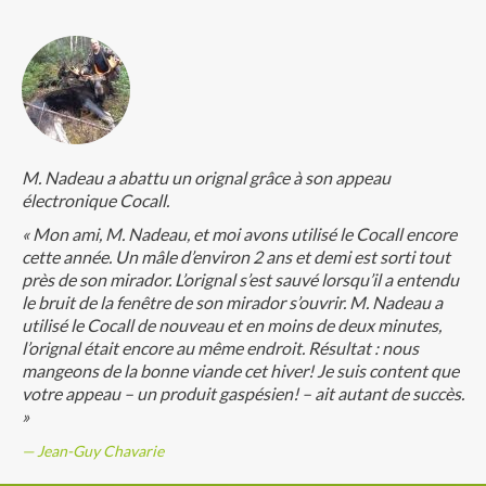
M. Nadeau a abattu un orignal grâce à son appeau
électronique Cocall.
« Mon ami, M. Nadeau, et moi avons utilisé le Cocall encore
cette année. Un mâle d’environ 2 ans et demi est sorti tout
près de son mirador. L’orignal s’est sauvé lorsqu’il a entendu
le bruit de la fenêtre de son mirador s’ouvrir. M. Nadeau a
utilisé le Cocall de nouveau et en moins de deux minutes,
l’orignal était encore au même endroit. Résultat : nous
mangeons de la bonne viande cet hiver! Je suis content que
votre appeau – un produit gaspésien! – ait autant de succès.
»
Jean-Guy Chavarie