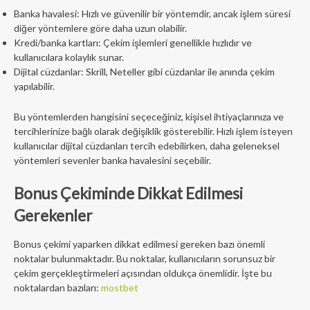
Banka havalesi: Hızlı ve güvenilir bir yöntemdir, ancak işlem süresi
diğer yöntemlere göre daha uzun olabilir.
Kredi/banka kartları: Çekim işlemleri genellikle hızlıdır ve
kullanıcılara kolaylık sunar.
Dijital cüzdanlar: Skrill, Neteller gibi cüzdanlar ile anında çekim
yapılabilir.
Bu yöntemlerden hangisini seçeceğiniz, kişisel ihtiyaçlarınıza ve
tercihlerinize bağlı olarak değişiklik gösterebilir. Hızlı işlem isteyen
kullanıcılar dijital cüzdanları tercih edebilirken, daha geleneksel
yöntemleri sevenler banka havalesini seçebilir.
Bonus Çekiminde Dikkat Edilmesi
Gerekenler
Bonus çekimi yaparken dikkat edilmesi gereken bazı önemli
noktalar bulunmaktadır. Bu noktalar, kullanıcıların sorunsuz bir
çekim gerçekleştirmeleri açısından oldukça önemlidir. İşte bu
noktalardan bazıları:
mostbet