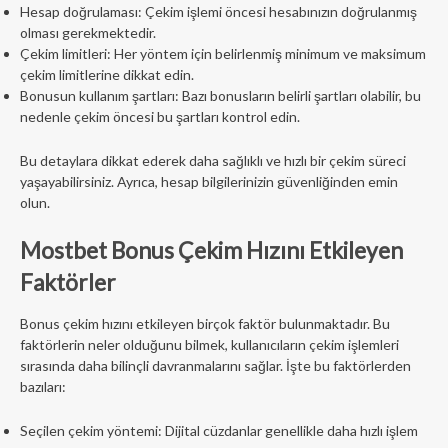
Hesap doğrulaması: Çekim işlemi öncesi hesabınızın doğrulanmış
olması gerekmektedir.
Çekim limitleri: Her yöntem için belirlenmiş minimum ve maksimum
çekim limitlerine dikkat edin.
Bonusun kullanım şartları: Bazı bonusların belirli şartları olabilir, bu
nedenle çekim öncesi bu şartları kontrol edin.
Bu detaylara dikkat ederek daha sağlıklı ve hızlı bir çekim süreci
yaşayabilirsiniz. Ayrıca, hesap bilgilerinizin güvenliğinden emin
olun.
Mostbet Bonus Çekim Hızını Etkileyen
Faktörler
Bonus çekim hızını etkileyen birçok faktör bulunmaktadır. Bu
faktörlerin neler olduğunu bilmek, kullanıcıların çekim işlemleri
sırasında daha bilinçli davranmalarını sağlar. İşte bu faktörlerden
bazıları:
Seçilen çekim yöntemi: Dijital cüzdanlar genellikle daha hızlı işlem