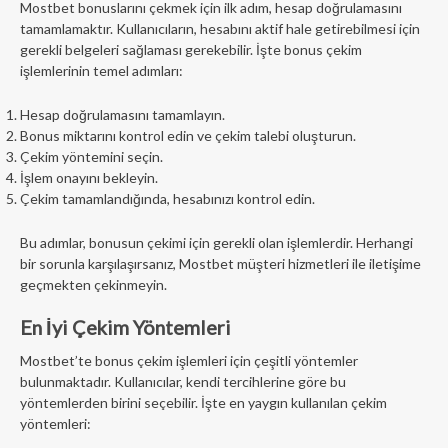
Mostbet bonuslarını çekmek için ilk adım, hesap doğrulamasını
tamamlamaktır. Kullanıcıların, hesabını aktif hale getirebilmesi için
gerekli belgeleri sağlaması gerekebilir. İşte bonus çekim
işlemlerinin temel adımları:
Hesap doğrulamasını tamamlayın.
Bonus miktarını kontrol edin ve çekim talebi oluşturun.
Çekim yöntemini seçin.
İşlem onayını bekleyin.
Çekim tamamlandığında, hesabınızı kontrol edin.
Bu adımlar, bonusun çekimi için gerekli olan işlemlerdir. Herhangi
bir sorunla karşılaşırsanız, Mostbet müşteri hizmetleri ile iletişime
geçmekten çekinmeyin.
En İyi Çekim Yöntemleri
Mostbet’te bonus çekim işlemleri için çeşitli yöntemler
bulunmaktadır. Kullanıcılar, kendi tercihlerine göre bu
yöntemlerden birini seçebilir. İşte en yaygın kullanılan çekim
yöntemleri: