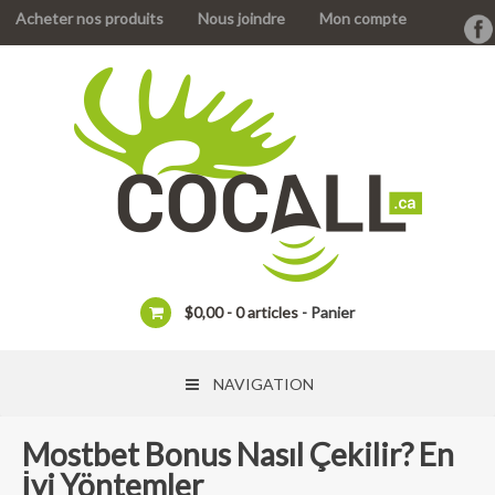
Acheter nos produits
Nous joindre
Mon compte
$
0,00
0 articles
Panier
NAVIGATION
Mostbet Bonus Nasıl Çekilir? En
İyi Yöntemler