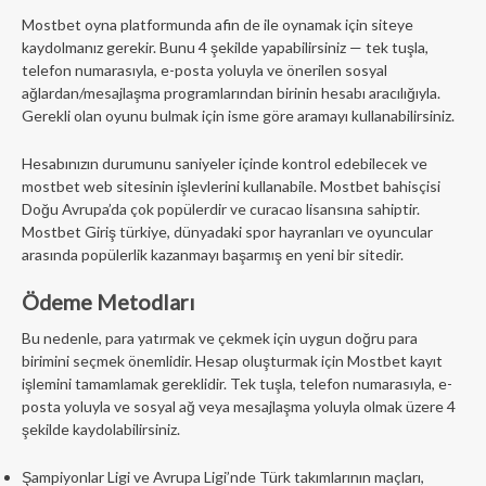
Mostbet oyna platformunda afin de ile oynamak için siteye
kaydolmanız gerekir. Bunu 4 şekilde yapabilirsiniz — tek tuşla,
telefon numarasıyla, e-posta yoluyla ve önerilen sosyal
ağlardan/mesajlaşma programlarından birinin hesabı aracılığıyla.
Gerekli olan oyunu bulmak için isme göre aramayı kullanabilirsiniz.
Hesabınızın durumunu saniyeler içinde kontrol edebilecek ve
mostbet web sitesinin işlevlerini kullanabile. Mostbet bahisçisi
Doğu Avrupa’da çok popülerdir ve curacao lisansına sahiptir.
Mostbet Giriş türkiye, dünyadaki spor hayranları ve oyuncular
arasında popülerlik kazanmayı başarmış en yeni bir sitedir.
Ödeme Metodları
Bu nedenle, para yatırmak ve çekmek için uygun doğru para
birimini seçmek önemlidir. Hesap oluşturmak için Mostbet kayıt
işlemini tamamlamak gereklidir. Tek tuşla, telefon numarasıyla, e-
posta yoluyla ve sosyal ağ veya mesajlaşma yoluyla olmak üzere 4
şekilde kaydolabilirsiniz.
Şampiyonlar Ligi ve Avrupa Ligi’nde Türk takımlarının maçları,