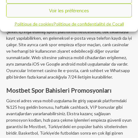
sprained ankle treatment de ekspres empieza katlardır.
Voir les préférences
Müşterinin acil bir yanıt alması gerekiyorsa, yardım hattına
başvurmak daha iyidir.
Politique de cookies
Politique de confidentialité de Cocall
Şirket içi inşa edilmiş sport platformu neticesinde, tek tıklamayla
kayıt yapılabilirken, en geleneksel e-posta veya telefon kaydı da iyi
çalışır. Site ayrıca canlı spor empieza eSpor maçları, canlı casinolar
ve herhangi bir kullanıcının ziyaret edebileceği diğer oyunlar
sunmaktadır. Web sitesine yalnızca mobil cihazlardan erişilemez,
aynı zamanda iOS ve Google android mobil uygulamalar da vardır.
Oyuncular Internet casino ile e-posta, canlı sohbet ve Whatsapp
gibi birden fazla kanal aracılığıyla 7/24 iletişim kurabilirler.
Mostbet Spor Bahisleri Promosyonları
Güncel adres veya mobil uygulama ile giriş yaparak platformdaki
%125 hoş geldin bonusu, haftalık cashback, VIP bonuslar gibi
avantajlardan yararlanabilirsiniz. Ekstra kazanç sağlayan
promosyon kodları, hızlı para çekme işlemleri empieza güvenli oyun
garantisi ile Mostbet, Türkiye’deki en popüler bahis sitelerinden
biridir. Basketbol, Türkiye’de futboldan sonra en çok ilgi gören