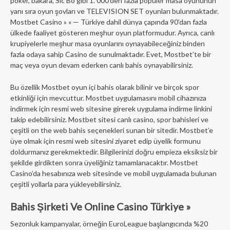
poker, bakara, Sic Bo gibi 1. 000’den fazla popüler masa oyununun
yanı sıra oyun şovları ve TELEVISION SET oyunları bulunmaktadır.
Mostbet Casino » « — Türkiye dahil dünya çapında 90’dan fazla
ülkede faaliyet gösteren meşhur oyun platformudur. Ayrıca, canlı
krupiyelerle meşhur masa oyunlarını oynayabileceğiniz binden
fazla odaya sahip Casino de sunulmaktadır. Evet, Mostbet’te bir
maç veya oyun devam ederken canlı bahis oynayabilirsiniz.
Bu özellik Mostbet oyun içi bahis olarak bilinir ve birçok spor
etkinliği için mevcuttur. Mostbet uygulamasını mobil cihazınıza
indirmek için resmi web sitesine girerek uygulama indirme linkini
takip edebilirsiniz. Mostbet sitesi canlı casino, spor bahisleri ve
çeşitli on the web bahis seçenekleri sunan bir sitedir. Mostbet’e
üye olmak için resmi web sitesini ziyaret edip üyelik formunu
doldurmanız gerekmektedir. Bilgilerinizi doğru empieza eksiksiz bir
şekilde girdikten sonra üyeliğiniz tamamlanacaktır. Mostbet
Casino’da hesabınıza web sitesinde ve mobil uygulamada bulunan
çeşitli yollarla para yükleyebilirsiniz.
Bahis Şirketi Ve Online Casino Türkiye »
Sezonluk kampanyalar, örneğin EuroLeague başlangıcında %20