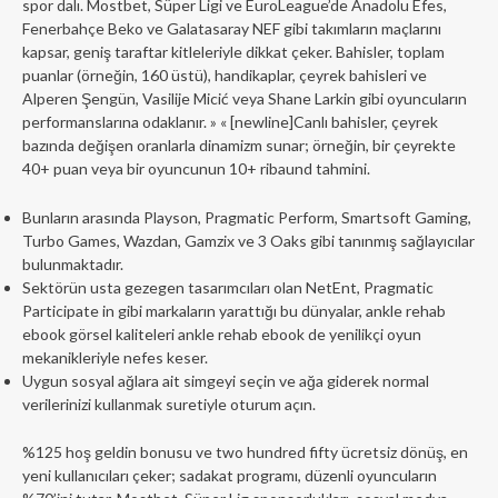
spor dalı. Mostbet, Süper Ligi ve EuroLeague’de Anadolu Efes,
Fenerbahçe Beko ve Galatasaray NEF gibi takımların maçlarını
kapsar, geniş taraftar kitleleriyle dikkat çeker. Bahisler, toplam
puanlar (örneğin, 160 üstü), handikaplar, çeyrek bahisleri ve
Alperen Şengün, Vasilije Micić veya Shane Larkin gibi oyuncuların
performanslarına odaklanır. » « [newline]Canlı bahisler, çeyrek
bazında değişen oranlarla dinamizm sunar; örneğin, bir çeyrekte
40+ puan veya bir oyuncunun 10+ ribaund tahmini.
Bunların arasında Playson, Pragmatic Perform, Smartsoft Gaming,
Turbo Games, Wazdan, Gamzix ve 3 Oaks gibi tanınmış sağlayıcılar
bulunmaktadır.
Sektörün usta gezegen tasarımcıları olan NetEnt, Pragmatic
Participate in gibi markaların yarattığı bu dünyalar, ankle rehab
ebook görsel kaliteleri ankle rehab ebook de yenilikçi oyun
mekanikleriyle nefes keser.
Uygun sosyal ağlara ait simgeyi seçin ve ağa giderek normal
verilerinizi kullanmak suretiyle oturum açın.
%125 hoş geldin bonusu ve two hundred fifty ücretsiz dönüş, en
yeni kullanıcıları çeker; sadakat programı, düzenli oyuncuların