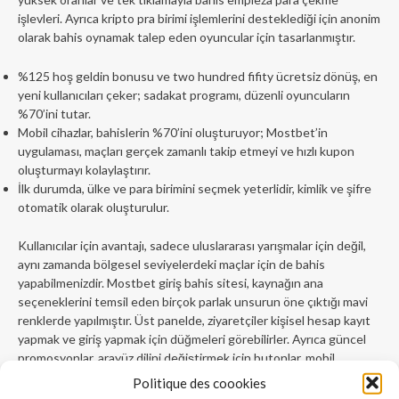
işlevleri. Ayrıca kripto pra birimi işlemlerini desteklediği için anonim
olarak bahis oynamak talep eden oyuncular için tasarlanmıştır.
%125 hoş geldin bonusu ve two hundred fifity ücretsiz dönüş, en
yeni kullanıcıları çeker; sadakat programı, düzenli oyuncuların
%70’ini tutar.
Mobil cihazlar, bahislerin %70’ini oluşturuyor; Mostbet’in
uygulaması, maçları gerçek zamanlı takip etmeyi ve hızlı kupon
oluşturmayı kolaylaştırır.
İlk durumda, ülke ve para birimini seçmek yeterlidir, kimlik ve şifre
otomatik olarak oluşturulur.
Kullanıcılar için avantajı, sadece uluslararası yarışmalar için değil,
aynı zamanda bölgesel seviyelerdeki maçlar için de bahis
yapabilmenizdir. Mostbet giriş bahis sitesi, kaynağın ana
seçeneklerini temsil eden birçok parlak unsurun öne çıktığı mavi
renklerde yapılmıştır. Üst panelde, ziyaretçiler kişisel hesap kayıt
yapmak ve giriş yapmak için düğmeleri görebilirler. Ayrıca güncel
promosyonlar, arayüz dilini değiştirmek için butonlar, mobil
uygulamaları indirmek ve daha fazlasını içeren bir bölüm de
Politique des coookies
bulunmaktadır. Daha sonra, kayıt tarihinden itibaren seven gün