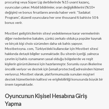
procuring veya Süper Lig derbilerinde %15 uvant kazanç,
oyuncuları çeker. Mobil bildirimler, oran değişikliklerini (%10+
değişim) ve bonus fırsatlarını anında haber verir. “Sadakat
Programı”, düzenli oyunculara her one thousand ₺ bahiste 50 ₺
bonus verir.
Mostbet geliştiricilerinin siteyi yedeklemeye karar vermelerinin
diğer nedenlerine bakalım, çünkü zerkalo oldukça popüler kaynak
ve birçok kişi choix sürümden daha sık bahis yapıyor.
Mostbetoyna. com, Türkiye’deki kullanıcılar için Mostbet sitesi
hakkında detaylı bilgiler sunmaktadır. Bu sitenin içeriği, yalnızca
çevrim içi bahis oynamanın yasal olduğu bölgelerde ve reşit
kişilerin görüntülemesi için hazırlanmıştır. Sorumlu oyun ilkelerine
öncelik veriyor ve destek için [email protected] adresinden hizmet
veriyoruz. Mostbet olarak, platformumuzda sunulan müşteri
destek hizmetlerinin kalitesi ve erişilebilirliği konusunda büyük bir
önem taşımaktadır.
Oyuncunun Kişisel Hesabına Giriş
Yapma