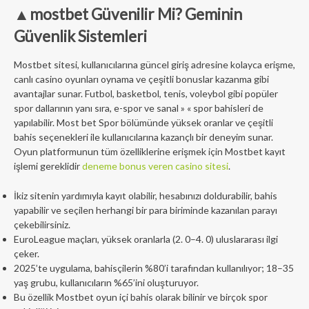
▲mostbet Güvenilir Mi? Geminin
Güvenlik Sistemleri
Mostbet sitesi, kullanıcılarına güncel giriş adresine kolayca erişme,
canlı casino oyunları oynama ve çeşitli bonuslar kazanma gibi
avantajlar sunar. Futbol, basketbol, tenis, voleybol gibi popüler
spor dallarının yanı sıra, e-spor ve sanal » « spor bahisleri de
yapılabilir. Most bet Spor bölümünde yüksek oranlar ve çeşitli
bahis seçenekleri ile kullanıcılarına kazançlı bir deneyim sunar.
Oyun platformunun tüm özelliklerine erişmek için Mostbet kayıt
işlemi gereklidir
deneme bonus veren casino sitesi
.
İkiz sitenin yardımıyla kayıt olabilir, hesabınızı doldurabilir, bahis
yapabilir ve seçilen herhangi bir para biriminde kazanılan parayı
çekebilirsiniz.
EuroLeague maçları, yüksek oranlarla (2. 0–4. 0) uluslararası ilgi
çeker.
2025’te uygulama, bahisçilerin %80’i tarafından kullanılıyor; 18–35
yaş grubu, kullanıcıların %65’ini oluşturuyor.
Bu özellik Mostbet oyun içi bahis olarak bilinir ve birçok spor