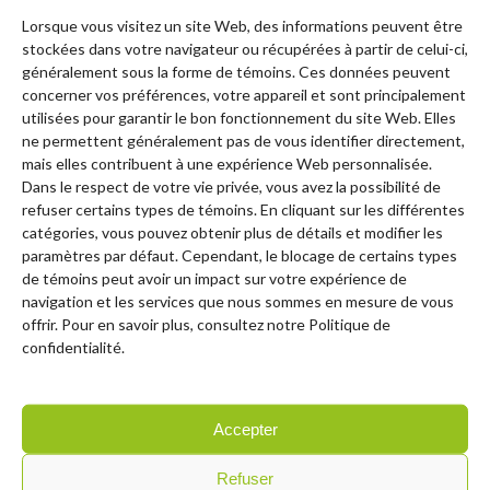
içinde thirty TRY’den başlayan tutar için hesabınıza pra yatırmanız
Lorsque vous visitez un site Web, des informations peuvent être
gerekir. Hesabınıza 100 TRY’den başlayan miktarda para
stockées dans votre navigateur ou récupérées à partir de celui-ci,
yatırırsanız, ek 250 ücretsiz spin alacaksınız.
généralement sous la forme de témoins. Ces données peuvent
concerner vos préférences, votre appareil et sont principalement
Para Yatırma Seçenekleri
utilisées pour garantir le bon fonctionnement du site Web. Elles
ne permettent généralement pas de vous identifier directement,
Mostbet Spor bölümünde favori takımınızı destekleyebilir ve
mais elles contribuent à une expérience Web personnalisée.
kazanç elde etme şansı yakalayabilirsiniz. Mostbet Kişisel Kabin,
Dans le respect de votre vie privée, vous avez la possibilité de
oyun hesabınızı yönetmek ve oyunun avantajlarını en üst düzeye
refuser certains types de témoins. En cliquant sur les différentes
çıkarmak için kullanışlı bir araçtır. Evet – MostBet’in müşterilerinin
catégories, vous pouvez obtenir plus de détails et modifier les
tüm kişisel bilgileri şifreli kanallar aracılığıyla yönetime iletilir.
paramètres par défaut. Cependant, le blocage de certains types
de témoins peut avoir un impact sur votre expérience de
navigation et les services que nous sommes en mesure de vous
Mostbet’e sosyal medya hesabınız üzerinden de giriş
offrir. Pour en savoir plus, consultez notre Politique de
yapabilirsiniz.
confidentialité.
Web sitesine yalnızca mobil cihazlardan erişilemez, aynı zamanda
iOS ve Google android mobil uygulamalar de uma vardır.
Bahislerden en az birinin kaybettiği ortaya çıkarsa, tüm ekspres de
kaybeder.
Accepter
BO, dünyanın farklı ülkelerinden bahisçileri ciddi bir kısıtlama
olmaksızın kabul etmektedir.
Refuser
Mostbet çevrimiçi bahisçileri için mevcut olan hem tekli bahisler