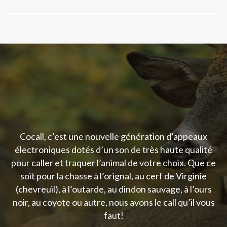
Cocall, c’est une nouvelle génération d’appeaux
électroniques dotés d’un son de très haute qualité
pour caller et traquer l’animal de votre choix. Que ce
soit pour la chasse à l’orignal, au cerf de Virginie
(chevreuil), à l’outarde, au dindon sauvage, à l’ours
noir, au coyote ou autre, nous avons le call qu’il vous
faut!