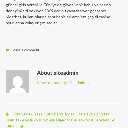
güncel giriş adresi ile Türkiye’de güvenilir bir bahis ve casino
deneyimi sizi bekliyor. 2009’dan bu yana faaliyet gösteren
Mostbet, kullanıcılarına spor bahisleri empieza çeşitli casino
oyunlarına kolay erişim sağlar.
Leave a comment
About siteadmin
View all posts by siteadmin
→
Türkiye’deki Yasal Canlı Bahis-i̇ddaa Siteleri 2022 Listesi
1win 1вин Казино ᐉ официального Сайт Вход в Зеркало Бк
1вин »