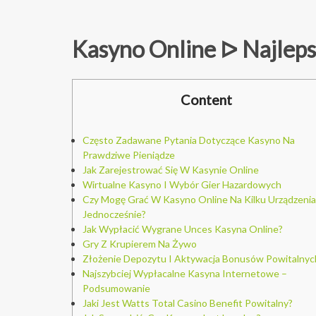
Kasyno Online ᐅ Najleps
Content
Często Zadawane Pytania Dotyczące Kasyno Na
Prawdziwe Pieniądze
Jak Zarejestrować Się W Kasynie Online
Wirtualne Kasyno I Wybór Gier Hazardowych
Czy Mogę Grać W Kasyno Online Na Kilku Urządzeni
Jednocześnie?
Jak Wypłacić Wygrane Unces Kasyna Online?
Gry Z Krupierem Na Żywo
Złożenie Depozytu I Aktywacja Bonusów Powitalnyc
Najszybciej Wypłacalne Kasyna Internetowe –
Podsumowanie
Jaki Jest Watts Total Casino Benefit Powitalny?