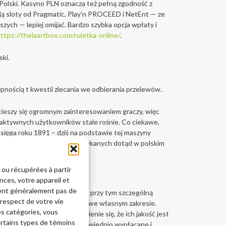
 Polski. Kasyno PLN oznacza też pełną zgodność z
rają sloty od Pragmatic, Play’n PROCEED i NetEnt — ze
zych — lepiej omijać. Bardzo szybka opcja wpłaty i
ttps://thelaartbox.com/ruletka-online/
.
ski.
ępnością t kwestii zlecania we odbierania przelewów.
a cieszy się ogromnym zainteresowaniem graczy, więc
ba aktywnych użytkowników stale rośnie. Co ciekawe,
 sięga roku 1891 – dziś na podstawie tej maszyny
aw wyjątkowych opcji, niespotykanych dotąd w polskim
 ou récupérées à partir
ces, votre appareil et
tent généralement pas de
ozpoczęciem zabawy. Zwracamy przy tym szczególną
 respect de votre vie
awdzenie oferowanych habgier we własnym zakresie.
tes catégories, vous
est przede wszystkim upewnienie się, że ich jakość jest
ertains types de témoins
 kasynowych zawsze są odpowiednio wypłacane i