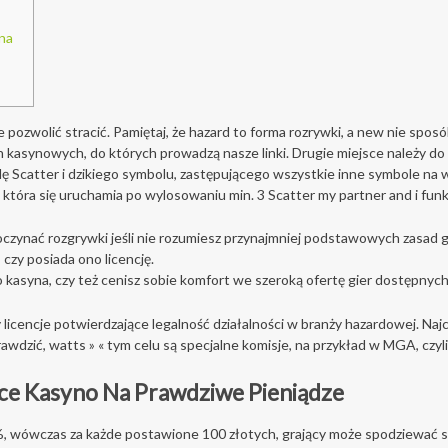
na
ie pozwolić stracić. Pamiętaj, że hazard to forma rozrywki, a new nie spo
ch kasynowych, do których prowadzą nasze linki. Drugie miejsce należy 
ę Scatter i dzikiego symbolu, zastępującego wszystkie inne symbole na 
 która się uruchamia po wylosowaniu min. 3 Scatter my partner and i fun
oczynać rozgrywki jeśli nie rozumiesz przynajmniej podstawowych zasad g
czy posiada ono licencję.
o kasyna, czy też cenisz sobie komfort we szeroką ofertę gier dostępnych
 licencje potwierdzające legalność działalności w branży hazardowej. Naj
awdzić, watts » « tym celu są specjalne komisje, na przykład w MGA, czyl
ce Kasyno Na Prawdziwe Pieniądze
5%, wówczas za każde postawione 100 złotych, grający może spodziewać s