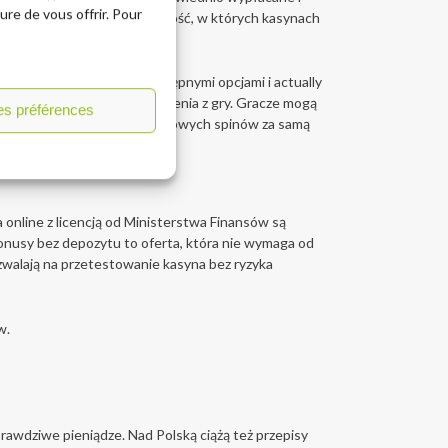
re de vous offrir. Pour
, aby gracz zawsze miał pewność, w których kasynach
e zapoznałeś się unces dostępnymi opcjami i actually
kces i poprawić doświadczenia z gry. Gracze mogą
les préférences
 bonus bez depozytu + 40 darmowych spinów za samą
mi.
 online z licencją od Ministerstwa Finansów są
nusy bez depozytu to oferta, która nie wymaga od
ozwalają na przetestowanie kasyna bez ryzyka
w.
awdziwe pieniądze. Nad Polską ciążą też przepisy