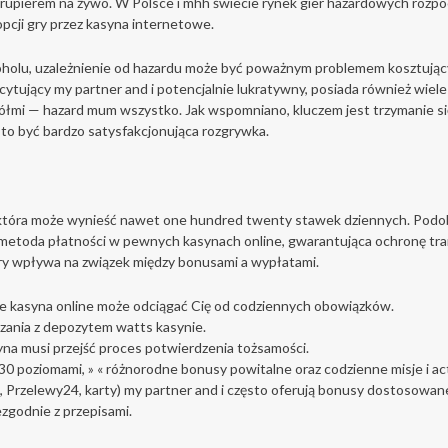
 z krupierem na żywo. W Polsce i mhh świecie rynek gier hazardowych roz
 opcji gry przez kasyna internetowe.
alkoholu, uzależnienie od hazardu może być poważnym problemem kosztujący
tujący my partner and i potencjalnie lukratywny, posiada również wiele 
iółmi — hazard mum wszystko. Jak wspomniano, kluczem jest trzymanie się
e to być bardzo satysfakcjonująca rozgrywka.
 która może wynieść nawet one hundred twenty stawek dziennych. Podob
 metoda płatności w pewnych kasynach online, gwarantująca ochronę tra
y wpływa na związek między bonusami a wypłatami.
skie kasyna online może odciągać Cię od codziennych obowiązków.
ązania z depozytem watts kasynie.
yna musi przejść proces potwierdzenia tożsamości.
0 poziomami, » « różnorodne bonusy powitalne oraz codzienne misje i actu
, Przelewy24, karty) my partner and i często oferują bonusy dostosowane
zgodnie z przepisami.