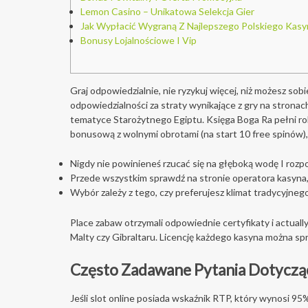
Lemon Casino – Unikatowa Selekcja Gier
Jak Wypłacić Wygraną Z Najlepszego Polskiego Kasy
Bonusy Lojalnościowe I Vip
Graj odpowiedzialnie, nie ryzykuj więcej, niż możesz sob
odpowiedzialności za straty wynikające z gry na strona
tematyce Starożytnego Egiptu. Księga Boga Ra pełni rol
bonusową z wolnymi obrotami (na start 10 free spinów),
Nigdy nie powinieneś rzucać się na głęboką wodę I rozp
Przede wszystkim sprawdź na stronie operatora kasyna, 
Wybór zależy z tego, czy preferujesz klimat tradycyjneg
Place zabaw otrzymali odpowiednie certyfikaty i actually
Malty czy Gibraltaru. Licencję każdego kasyna można spr
Często Zadawane Pytania Dotyczą
Jeśli slot online posiada wskaźnik RTP, który wynosi 9