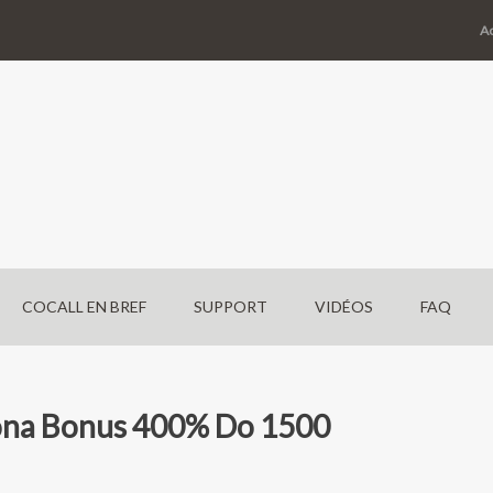
Ac
COCALL EN BREF
SUPPORT
VIDÉOS
FAQ
rona Bonus 400% Do 1500