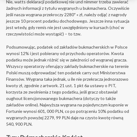
Nie, watts deklaracji podatkowej nie und nimmer trzeba zawierać
żadnych informacji z tytułu wygranych u bukmachera. Oczywiście
jeśli nasza wygrana przekroczy 2280″ « zł, należy odjąć z nagrody
jeszcze 10 procent podatku dochodowego. Jeszcze inna sytuacja
jest wtedy, gdy remis nie jest uwzględniony w kursach (choć w
rzeczywistości może wystąpić) – to tzw.
Podsumowując, podatek od zakładów bukmacherskich w Polsce
wynosi 12% i jest pobierany od przychodu operatorów. Kwota
podatku może jednak różnić się w zależności od wygranej gracza.
Wszyscy operatorzy oferujący zakłady bukmacherskie na terenie
Polski muszą odprowadzać ten podatek carry out Ministerstwa
Finansów. Wygrana taka jednak, u ile nie przekracza jednorazowo
kwoty zł, zgodnie z artwork. 21 ust. 1 pkt 6a ustawy o PIT,
korzysta ze zwolnienia z tego podatku, jeśli gracz obstawiał
oughout licencjonowanego bukmachera (dotyczy to także
zakładów online). Najwyższa wygrana na pojedynczym kuponie w
Fortunie wynosi 601, 000 PLN, co po potrąceniu 10% podatku od
wygranych powyżej 2279, 99 PLN daje na czysto kwotę równą
540, 900 PLN.