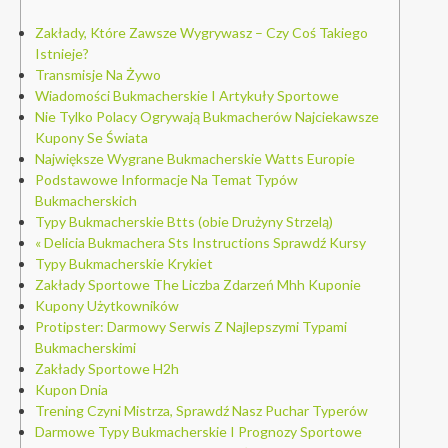
Zakłady, Które Zawsze Wygrywasz – Czy Coś Takiego
Istnieje?
Transmisje Na Żywo
Wiadomości Bukmacherskie I Artykuły Sportowe
Nie Tylko Polacy Ogrywają Bukmacherów Najciekawsze
Kupony Se Świata
Największe Wygrane Bukmacherskie Watts Europie
Podstawowe Informacje Na Temat Typów
Bukmacherskich
Typy Bukmacherskie Btts (obie Drużyny Strzelą)
« Delicia Bukmachera Sts Instructions Sprawdź Kursy
Typy Bukmacherskie Krykiet
Zakłady Sportowe The Liczba Zdarzeń Mhh Kuponie
Kupony Użytkowników
Protipster: Darmowy Serwis Z Najlepszymi Typami
Bukmacherskimi
Zakłady Sportowe H2h
Kupon Dnia
Trening Czyni Mistrza, Sprawdź Nasz Puchar Typerów
Darmowe Typy Bukmacherskie I Prognozy Sportowe