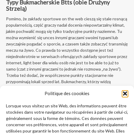
Typy Bukmacherskie Btts (obie Drużyny
Strzelą)
Pomimo, że zakłady sportowe on the web cieszą się stale rosnącą
popularnością, część graczy nadal docenia niepowtarzalny klimat,
jakim pochwalić mogą się tylko tradycyjne punkty naziemne. Tu
można wymienić się unces innymi graczami swoimi typami lub
zwyczajnie pogadać o sporcie, a czasem także zobaczyć transmisję
meczu na żywo. Co prawda to wszystko dostępne jest też
niejednokrotnie w serwisach oferujących zakłady sportowe przez
internet, light beer dla wielu osób nie jest to be able to już to
samo (czat z innymi graczami to jednak nie rozmowa „na żywo”).
Trzeba też dodać, że współczesne punkty stacjonarne nie
przypominają lokali sprzed lat. Bukmacherzy, którzy widzą
potencjał t tym kanale sprzedaży, inwestują w nowoczesne
Politique des coookies
rozwiązania. Przestronne, klimatyzowane wnętrza,
samoobsługowe terminale do stawiania zakładów czy kawa za
Lorsque vous visitez un site Web, des informations peuvent être
darmo – to be able to wszystko sprawia, że zakłady sportowe
stockées dans votre navigateur ou récupérées à partir de celui-ci,
stawiane w tradycyjny sposób nadal mają swoich stałych
généralement sous la forme de témoins. Ces données peuvent
klientów.
concerner vos préférences, votre appareil et sont principalement
utilisées pour garantir le bon fonctionnement du site Web. Elles
Jeśli masz jakiś issue z legalnym bukmacherem, w pierwszej