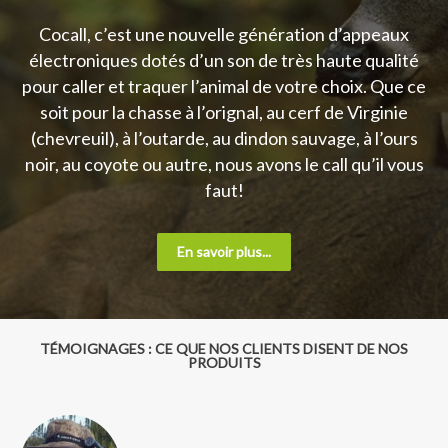
Cocall, c’est une nouvelle génération d’appeaux
électroniques dotés d’un son de très haute qualité
pour caller et traquer l’animal de votre choix. Que ce
soit pour la chasse à l’orignal, au cerf de Virginie
(chevreuil), à l’outarde, au dindon sauvage, à l’ours
noir, au coyote ou autre, nous avons le call qu’il vous
faut!
En savoir plus...
TÉMOIGNAGES : CE QUE NOS CLIENTS DISENT DE NOS
PRODUITS