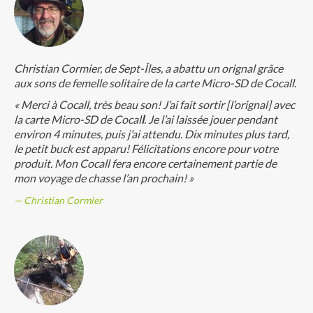
Christian Cormier, de Sept-Îles, a abattu un orignal grâce
aux sons de femelle solitaire de la carte Micro-SD de Cocall.
« Merci à Cocall, très beau son! J’ai fait sortir [l’orignal] avec
la carte Micro-SD de Cocal
l
. Je l’ai laissée jouer pendant
environ 4 minutes, puis j’ai attendu. Dix minutes plus tard,
le petit buck est apparu! Félicitations encore pour votre
produit. Mon Cocall fera encore certainement partie de
mon voyage de chasse l’an prochain! »
Christian Cormier