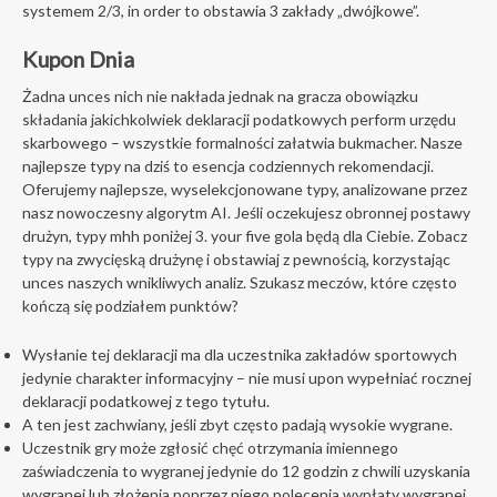
systemem 2/3, in order to obstawia 3 zakłady „dwójkowe”.
Kupon Dnia
Żadna unces nich nie nakłada jednak na gracza obowiązku
składania jakichkolwiek deklaracji podatkowych perform urzędu
skarbowego – wszystkie formalności załatwia bukmacher. Nasze
najlepsze typy na dziś to esencja codziennych rekomendacji.
Oferujemy najlepsze, wyselekcjonowane typy, analizowane przez
nasz nowoczesny algorytm AI. Jeśli oczekujesz obronnej postawy
drużyn, typy mhh poniżej 3. your five gola będą dla Ciebie. Zobacz
typy na zwycięską drużynę i obstawiaj z pewnością, korzystając
unces naszych wnikliwych analiz. Szukasz meczów, które często
kończą się podziałem punktów?
Wysłanie tej deklaracji ma dla uczestnika zakładów sportowych
jedynie charakter informacyjny – nie musi upon wypełniać rocznej
deklaracji podatkowej z tego tytułu.
A ten jest zachwiany, jeśli zbyt często padają wysokie wygrane.
Uczestnik gry może zgłosić chęć otrzymania imiennego
zaświadczenia to wygranej jedynie do 12 godzin z chwili uzyskania
wygranej lub złożenia poprzez niego polecenia wypłaty wygranej.