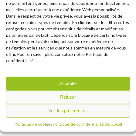
ne permettent généralement pas de vous identifier directement,
kolejności skontaktuj się unces jego działem obsługi klienta.
mais elles contribuent à une expérience Web personnalisée.
W razie przegranej nasz budżet aż tak nie ucierpi, a jeśli mamy
Dans le respect de votre vie privée, vous avez la possibilité de
niezłą skuteczność, to wyszukując takie niuanse jesteśmy w
refuser certains types de témoins. En cliquant sur les différentes
stanie zgarnąć niezłe sumki.
catégories, vous pouvez obtenir plus de détails et modifier les
Największe wygrane w zakładach bukmacherskich rozpalają
paramètres par défaut. Cependant, le blocage de certains types
wyobraźnię typerów do czerwoności.
de témoins peut avoir un impact sur votre expérience de
Warto również zapoznać się z regulaminem operatora, który te
navigation et les services que nous sommes en mesure de vous
kwestie powinien szczegółowo regulować.
offrir. Pour en savoir plus, consultez notre Politique de
confidentialité.
Promocje te łączą się i każdy użytkownik może skorzystać z każdej
promocji tylko raz, przy zachowaniu określonych ograniczeń
dotyczących jednego konta, gospodarstwa domowego, adresu IP
oraz urządzenia. GObet to legalny bukmacher, który posiada
Accepter
zezwolenie na urządzenie zakładów wzajemnych watts Polsce.
Graj jedynie legalnie ponieważ branie udziału w nielegalnych
Refuser
grach hazardowych wywołuje negatywne skutki prawne.
Voir les préférences
« Chollo Bukmachera Sts Rapid Sprawdź
Kursy
Politique de cookies
Politique de confidentialité de Cocall