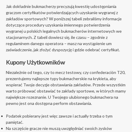
Jak dokładnie bukmacherzy precyzują kwestię udostępniania
graczom certyfikatów potwierdzających uzyskanie wygranej z
zakładów sportowych? W poniższej tabeli zebraliśmy informacje
dotyczące procedury uzyskania imiennego potwierdzenia
wygranej u polskich legalnych bukmacherów internetowych we
stacjonarnych. Z tabeli dowiesz się, ile czasu – zgodnie z
regulaminem danego operatora – masz na wystąpienie um
zaświadczenie, jak złożyć dyspozycję i gdzie odebrać certyfikat.
Kupony Użytkowników
Niezależnie od tego, czy to mecz testowy, czy confederación T20,
prezentujemy najlepsze typy bukmacherskie na krykieta, aby
wspierać Twoje decyzje obstawiania zakładów. Przede wszystkim
warto próbować obstawiać te zakłady sportowe, w których mamy
największe rozeznanie. U Twojego ulubionego bukmachera na
pewno jest ona dostępna perform obstawiania.
Podatek pobierany jest więc zawsze i actually trzeba o tym
pamiętać.
Na szczęście gracze nie muszą uwzględniać swoich zysków