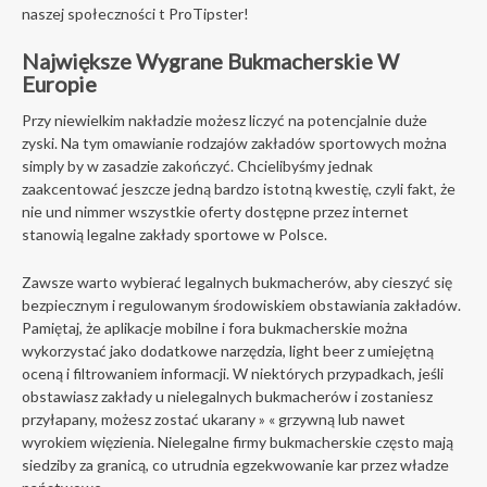
naszej społeczności t ProTipster!
Największe Wygrane Bukmacherskie W
Europie
Przy niewielkim nakładzie możesz liczyć na potencjalnie duże
zyski. Na tym omawianie rodzajów zakładów sportowych można
simply by w zasadzie zakończyć. Chcielibyśmy jednak
zaakcentować jeszcze jedną bardzo istotną kwestię, czyli fakt, że
nie und nimmer wszystkie oferty dostępne przez internet
stanowią legalne zakłady sportowe w Polsce.
Zawsze warto wybierać legalnych bukmacherów, aby cieszyć się
bezpiecznym i regulowanym środowiskiem obstawiania zakładów.
Pamiętaj, że aplikacje mobilne i fora bukmacherskie można
wykorzystać jako dodatkowe narzędzia, light beer z umiejętną
oceną i filtrowaniem informacji. W niektórych przypadkach, jeśli
obstawiasz zakłady u nielegalnych bukmacherów i zostaniesz
przyłapany, możesz zostać ukarany » « grzywną lub nawet
wyrokiem więzienia. Nielegalne firmy bukmacherskie często mają
siedziby za granicą, co utrudnia egzekwowanie kar przez władze