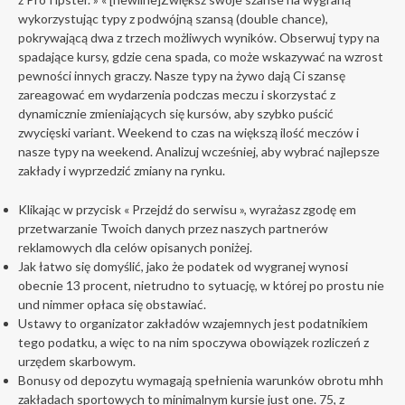
wykorzystując typy z podwójną szansą (double chance),
pokrywającą dwa z trzech możliwych wyników. Obserwuj typy na
spadające kursy, gdzie cena spada, co może wskazywać na wzrost
pewności innych graczy. Nasze typy na żywo dają Ci szansę
zareagować em wydarzenia podczas meczu i skorzystać z
dynamicznie zmieniających się kursów, aby szybko puścić
zwycięski variant. Weekend to czas na większą ilość meczów i
nasze typy na weekend. Analizuj wcześniej, aby wybrać najlepsze
zakłady i wyprzedzić zmiany na rynku.
Klikając w przycisk « Przejdź do serwisu », wyrażasz zgodę em
przetwarzanie Twoich danych przez naszych partnerów
reklamowych dla celów opisanych poniżej.
Jak łatwo się domyślić, jako że podatek od wygranej wynosi
obecnie 13 procent, nietrudno to sytuację, w której po prostu nie
und nimmer opłaca się obstawiać.
Ustawy to organizator zakładów wzajemnych jest podatnikiem
tego podatku, a więc to na nim spoczywa obowiązek rozliczeń z
urzędem skarbowym.
Bonusy od depozytu wymagają spełnienia warunków obrotu mhh
zakładach sportowych to minimalnym kursie just one. 75, z