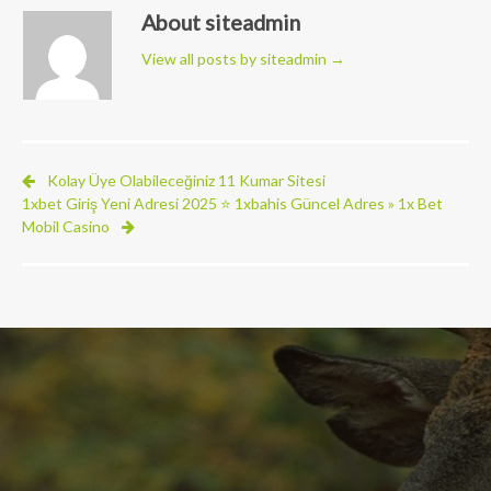
About siteadmin
View all posts by siteadmin
→
Kolay Üye Olabileceğiniz 11 Kumar Sitesi
1xbet Giriş Yeni Adresi 2025 ⭐️ 1xbahis Güncel Adres » 1x Bet
Mobil Casino