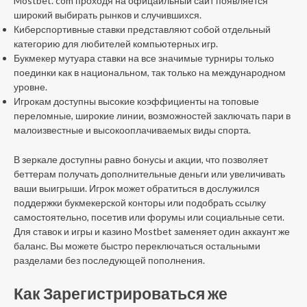
Mostbet. com проходя на офицаильный сайт появляется
широкий выбирать рынков и случившихся.
Киберспортивные ставки представляют собой отдельный
категорию для любителей компьютерных игр.
Букмекер мутуара ставки на все значимые турниры только
поединки как в национальном, так только на международном
уровне.
Игрокам доступны высокие коэффициенты на топовые
переломные, широкие линии, возможностей заключать пари в
малоизвестные и высокооплачиваемых виды спорта.
В зеркале доступны равно бонусы и акции, что позволяет
беттерам получать дополнительные деньги или увеличивать
ваши выигрыши. Игрок может обратиться в дослужился
поддержки букмекерской конторы или подобрать ссылку
самостоятельно, посетив или форумы или социальные сети.
Для ставок и игры и казино Mostbet заменяет один аккаунт же
баланс. Вы можете быстро переключаться остальными
разделами без последующей пополнения.
Как Зарегистрироваться же