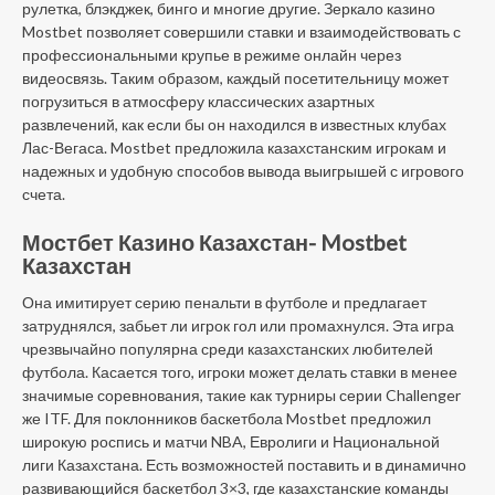
рулетка, блэкджек, бинго и многие другие. Зеркало казино
Mostbet позволяет совершили ставки и взаимодействовать с
профессиональными крупье в режиме онлайн через
видеосвязь. Таким образом, каждый посетительницу может
погрузиться в атмосферу классических азартных
развлечений, как если бы он находился в известных клубах
Лас-Вегаса. Mostbet предложила казахстанским игрокам и
надежных и удобную способов вывода выигрышей с игрового
счета.
Мостбет Казино Казахстан- Mostbet
Казахстан
Она имитирует серию пенальти в футболе и предлагает
затруднялся, забьет ли игрок гол или промахнулся. Эта игра
чрезвычайно популярна среди казахстанских любителей
футбола. Касается того, игроки может делать ставки в менее
значимые соревнования, такие как турниры серии Challenger
же ITF. Для поклонников баскетбола Mostbet предложил
широкую роспись и матчи NBA, Евролиги и Национальной
лиги Казахстана. Есть возможностей поставить и в динамично
развивающийся баскетбол 3×3, где казахстанские команды