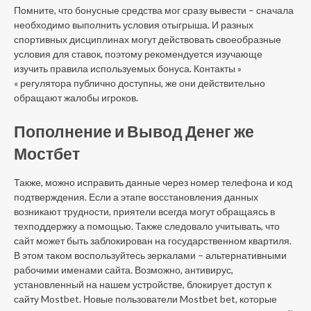
Помните, что бонусные средства мог сразу вывести – сначала
необходимо выполнить условия отыгрыша. И разных
спортивных дисциплинах могут действовать своеобразные
условия для ставок, поэтому рекомендуется изучающе
изучить правила используемых бонуса. Контакты »
« регулятора публично доступны, же они действительно
обращают жалобы игроков.
Пополнение и Вывод Денег же
Мостбет
Также, можно исправить данные через номер телефона и код
подтверждения. Если а этапе восстановления данных
возникают трудности, приятели всегда могут обращаясь в
техподдержку а помощью. Также следовало учитывать, что
сайт может быть заблокирован на государственном квартиля.
В этом таком воспользуйтесь зеркалами – альтернативными
рабочими именами сайта. Возможно, антивирус,
установленный на нашем устройстве, блокирует доступ к
сайту Mostbet. Новые пользователи Mostbet bet, которые