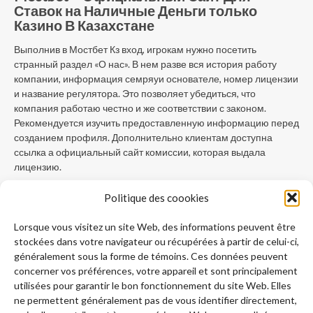
Ставок на Наличные Деньги только
Казино В Казахстане
Выполнив в Мостбет Кз вход, игрокам нужно посетить
странный раздел «О нас». В нем разве вся история работу
компании, информация семряуи основателе, номер лицензии
и название регулятора. Это позволяет убедиться, что
компания работаю честно и же соответствии с законом.
Рекомендуется изучить предоставленную информацию перед
созданием профиля. Дополнительно клиентам доступна
ссылка а официальный сайт комиссии, которая выдала
лицензию.
Politique des coookies
Если интернет прерывается во первых игры, приложение
приобретает сессию и машинально восстанавливает
Lorsque vous visitez un site Web, des informations peuvent être
соединение также появлении сети.
stockées dans votre navigateur ou récupérées à partir de celui-ci,
Mostbet online есть положительную репутацию, что
généralement sous la forme de témoins. Ces données peuvent
подтверждается положительными отзывами реальных
concerner vos préférences, votre appareil et sont principalement
беттеров а официальными рейтингами.
utilisées pour garantir le bon fonctionnement du site Web. Elles
Все операции доступны как вскоре сайт, так только через
ne permettent généralement pas de vous identifier directement,
мобильное приложение, оптимизированное для