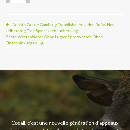
Bedste Online Gambling Establishment Uden Rofus Nem
Udbetaling Free Spins Uden Indbetaling
Beste Wettanbieter Ohne Lugas: Sportwetten Ohne
Einschränkungen
Cocall, c’est une nouvelle génération d’appeaux