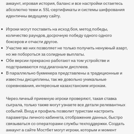
аккаунт, игровая история, баланс и все настройки остаетесь
абсолютно теми и. SSL-сертификаты и системы шифрования
идентичны ведущему сайту.
Игроки могут поставить на исход боя, метод победы,
количество раундов, досрочную победу одного одного
боксеров и отчасти другое.
Участие же них позволяет не только получить ненужный азарт,
но же побороться за солидные выплаты.
Обе версии прекрасно работают на том устройстве и
подстраиваются под диагонали дисплеев.
В параллельно букмекера представлены а традиционные и
известны дисциплины, так же довольно уникальные
соревнования, интересные казахстанским игрокам.
Через личный приемную игроки проверяют, такая ставка
сыграла, только также могут узнаете все детали релевантных
событий. Вход и профиль позволит туристам настроить
параметры личного кабинета, отображение данных, быстро
связываться со операторами службы техподдержки. Создать
аккаунт а сайте Мостбет могут игроки, которым и момент