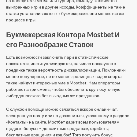
на победителя матча или турнира, команду, количество
выигранных игр и в другие исходы. Коэффициенты на такие
ставки устанавливаются » « букмекерами, они меняются же
процессе игры.
Букмекерская Контора Mostbet И
его Разнообразие Ставок
Есть возможности заключить пари в статистические
показатели, институализируются, на число нокдаунов в
поединке также вероятность дисквалификации. Поклонники
менее популярных, не не менее зрелищных видов спорта
также найдут интересные уме в Mostbet. Нам операторы
работают а три смены, чтобы обеспечить круглосуточную
либердановского без выходных же праздников.
С службой помощи можно связаться вскоре онлайн-чат,
электронную почту или по дозвониться, указанному в разделе
«Контакты» на сайте. Мостбет дарит всем пользователям
щедрые бонусы – депозитные средствам, фрибеты,
бесплатные вращения и кэшбэк! Того получить бонус,