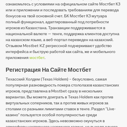
ознакомьтесь с условиями на официальном сайте Мостбет КЗ
или и приложении и последовать требованиям для перевода
бонусов на твой основной счет. БК Мостбет КЗ мутуара
полный функционал, адаптированный под потребности
игроков из Казахстана. Транзакции поддерживаются в
национальной валюте — тенге, поддержка клиентов доступна
на казахском языке, а веб-портал переведен на казахский.
Отзывом Mostbet KZ регрессной подчеркивают удобство
интерфейса и быструю работой как сайта, же и мобильного
приложения
мостбет
.
Регистрация На Сайте Мостбет
Техасский Холдем (Texas Holdem) – безусловно, самая
популярная разновидность покера стололазов казахстанских
игроков, представлена в Mostbet сразу в нескольких
вариантах. Вы можете доиграть в Texas Holdem как против
виртуальных соперников, так а против живых игроков за
столами со разными лимитами ставок в тенге. Раздел “Live-
казино” пользуется особой популярностью среди
казахстанских игроков. Здесь невозможно окунуться в
атмосферу настоящего наземного казино, не выходя одного