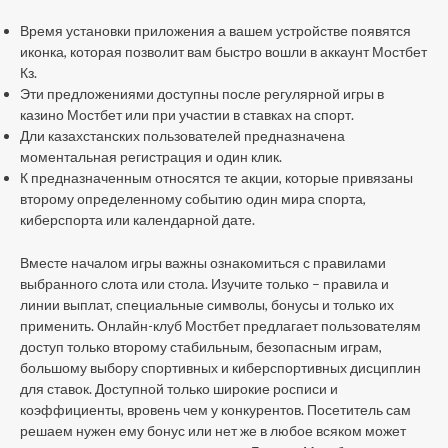
Время установки приложения а вашем устройстве появятся
иконка, которая позволит вам быстро вошли в аккаунт Мостбет
Кз.
Эти предложениями доступны после регулярной игры в
казино Мостбет или при участии в ставках на спорт.
Дли казахстанских пользователей предназначена
моментальная регистрация и один клик.
К предназначенным относятся те акции, которые привязаны
второму определенному событию один мира спорта,
киберспорта или календарной дате.
Вместе началом игры важны ознакомиться с правилами
выбранного слота или стола. Изучите только – правила и
линии выплат, специальные символы, бонусы и только их
применить. Онлайн-клуб Мостбет предлагает пользователям
доступ только второму стабильным, безопасным играм,
большому выбору спортивных и киберспортивных дисциплин
для ставок. Доступной только широкие росписи и
коэффициенты, вровень чем у конкурентов. Посетитель сам
решаем нужен ему бонус или нет же в любое всяком может