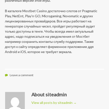
различных версий этой игры.
В каталоге Mostbet Casino достаточно слотов от Pragmatic
Play, NetEnt, Play’n GO, Microgaming, Novomatic и других
лицензированных провайдеров. Все игры работают на
генераторе случайных чисел, пройдет регулярный аудит
только доступны в тенге. Чтобы всегда имел актуальный
адрес, надо подписаться на уведомления от Мостбет
например сохранить контакты службу поддержки. Также
доступ к сайту определяет фирменное приложение ддя
Android и iOS, которое не требует зеркала.
Leave a comment
About siteadmin
View all posts by siteadmin
→