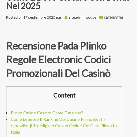
Nel 2025
Posted on
17 septembre 2025
par
siteadmin
pouce
сателлиты
Recensione Pada Plinko
Regole Electronic Codici
Promozionali Del Casinò
Content
Plinko Online Casino: Come Funziona?
Come Leggere Il Ranking Dei Casinò Plinko Best »
« [newline]i Tre Migliori Casinò Online Col Gara Plinko In
Italia