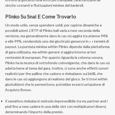
vincite costanti e fluttuazioni minime del bankroll.
Plinko Su Snai E Come Trovarlo
Un modo utile, senza spendere soldi, per capirne dinamiche e
possibili azioni. L’RTP di Plinko ball varia a new seconda della
versione, ma generalmente dans le cas où aggira tra arianne 94%
e elle 99%, rendendolo uno dei giochi più generosi in » « termini di
payout. La puntata minima within Plinko dipende dalla piattaforma
di gara utilizzata, ma within genere si aggira intorno ai ten
centesimi di european. Per quanto riguarda la colonna sonora,
Plinko ha la musica di sottofondo coinvolgente, che dans le cas où
adatta bene al tema del gara. Inoltre, ci sono anche effetti sonori
realistici per the palline che cadono e rimbalzano sui birilli, che
dans le cas où aggiungono al realismo del gioco. Se ti trovi within
giurisdizioni che lo permettono, potrebbe esserci un’opzione di
Acquisto Bonus.
Il semáforo rimbalza in método imprevedibile tra my partner and i
pioli fino a new cadere in una delle slot con moltiplicatori diversi,
determinando l’importo della premio.