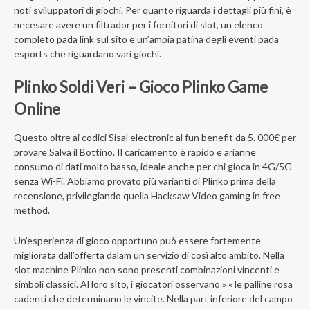
noti sviluppatori di giochi. Per quanto riguarda i dettagli più fini, è
necesare avere un filtrador per i fornitori di slot, un elenco
completo pada link sul sito e un’ampia patina degli eventi pada
esports che riguardano vari giochi.
Plinko Soldi Veri – Gioco Plinko Game
Online
Questo oltre ai codici Sisal electronic al fun benefit da 5. 000€ per
provare Salva il Bottino. Il caricamento è rapido e arianne
consumo di dati molto basso, ideale anche per chi gioca in 4G/5G
senza Wi-Fi. Abbiamo provato più varianti di Plinko prima della
recensione, privilegiando quella Hacksaw Video gaming in free
method.
Un’esperienza di gioco opportuno può essere fortemente
migliorata dall’offerta dalam un servizio di così alto ambito. Nella
slot machine Plinko non sono presenti combinazioni vincenti e
simboli classici. Al loro sito, i giocatori osservano » « le palline rosa
cadenti che determinano le vincite. Nella part inferiore del campo