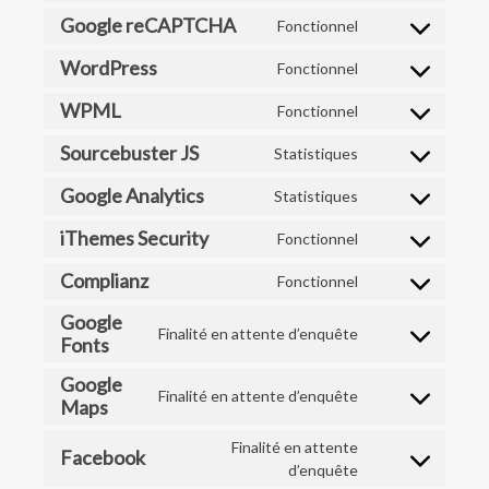
to
Google reCAPTCHA
Fonctionnel
Consent
service
to
woocommerce
WordPress
Fonctionnel
Consent
service
to
google-
WPML
Fonctionnel
Consent
service
recaptcha
to
wordpress
Sourcebuster JS
Statistiques
Consent
service
to
wpml
Google Analytics
Statistiques
Consent
service
to
sourcebuster-
iThemes Security
Fonctionnel
Consent
service
js
to
google-
Complianz
Fonctionnel
Consent
service
analytics
to
ithemes-
Google
Finalité en attente d’enquête
service
security
Fonts
Consent
complianz
to
Google
service
Finalité en attente d’enquête
Maps
Consent
google-
to
fonts
Finalité en attente
service
Facebook
Consent
d’enquête
google-