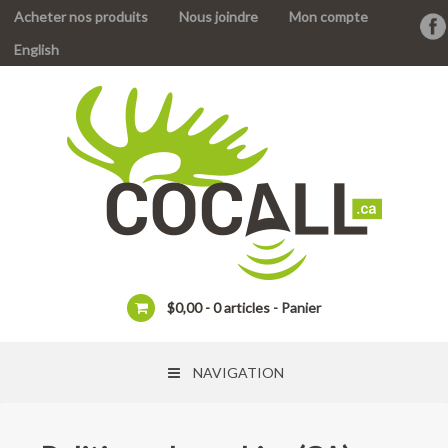
Acheter nos produits
Nous joindre
Mon compte
English
$
0,00
0 articles
Panier
NAVIGATION