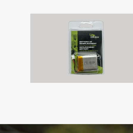
$
9,99