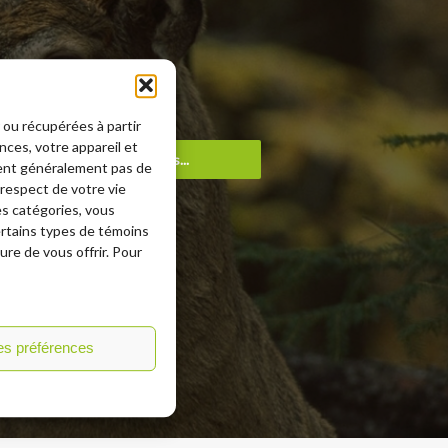
 ou récupérées à partir
ces, votre appareil et
e
En savoir plus...
tent généralement pas de
ur
 respect de votre vie
e,
tes catégories, vous
ertains types de témoins
re de vous offrir. Pour
les préférences