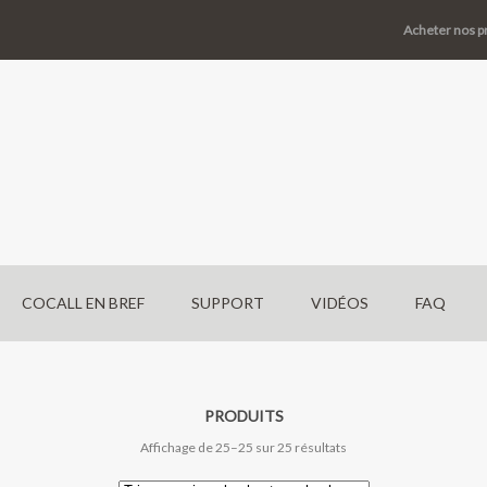
Acheter nos p
COCALL EN BREF
SUPPORT
VIDÉOS
FAQ
PRODUITS
Trié
Affichage de 25–25 sur 25 résultats
par