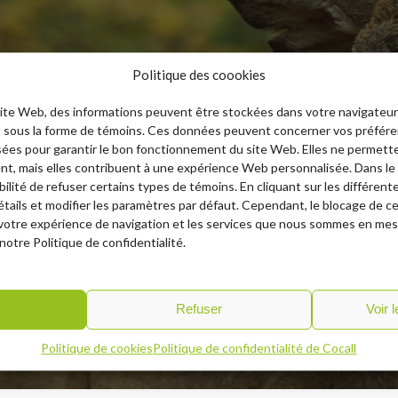
Politique des coookies
site Web, des informations peuvent être stockées dans votre navigateur
t sous la forme de témoins. Ces données peuvent concerner vos préféren
tion d’appeaux électroniques dotés d’un son d
isées pour garantir le bon fonctionnement du site Web. Elles ne permet
raquer l’animal de votre choix. Que ce soit po
ent, mais elles contribuent à une expérience Web personnalisée. Dans le
rginie (chevreuil), à l’outarde, au dindon sauvag
ibilité de refuser certains types de témoins. En cliquant sur les différen
étails et modifier les paramètres par défaut. Cependant, le blocage de c
ous avons le call qu’il vous faut!
 votre expérience de navigation et les services que nous sommes en mesu
notre Politique de confidentialité.
r
Refuser
Voir 
Politique de cookies
Politique de confidentialité de Cocall