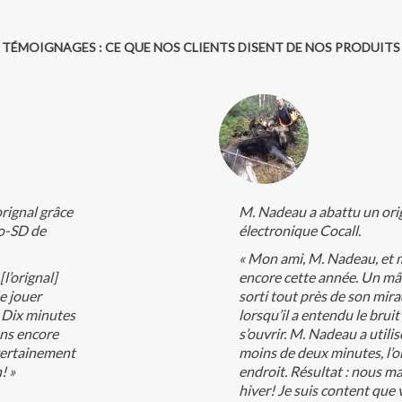
TÉMOIGNAGES : CE QUE NOS CLIENTS DISENT DE NOS PRODUITS
orignal grâce
M. Nadeau a abattu un ori
ro-SD de
électronique Cocall.
« Mon ami, M. Nadeau, et m
[l’orignal]
encore cette année. Un mâl
sée jouer
sorti tout près de son mirad
. Dix minutes
lorsqu’il a entendu le brui
ions encore
s’ouvrir. M. Nadeau a utili
certainement
moins de deux minutes, l’o
! »
endroit. Résultat : nous m
hiver! Je suis content que