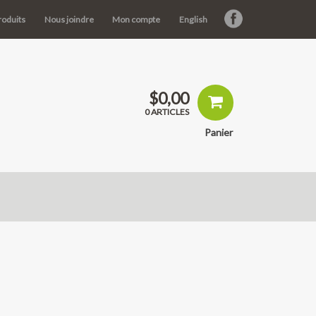
roduits
Nous joindre
Mon compte
English
$
0,00
0 ARTICLES
Panier