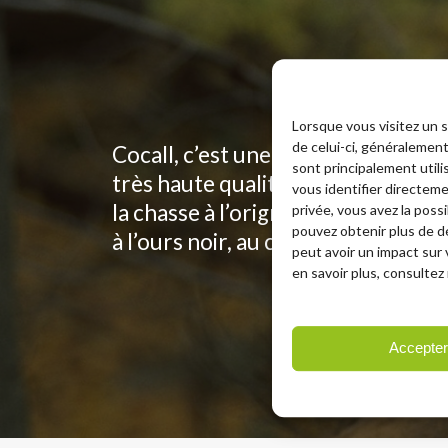
Lorsque vous visitez un 
de celui-ci, généralemen
Cocall, c’est une nouvelle généra
sont principalement util
très haute qualité pour caller et t
vous identifier directem
la chasse à l’orignal, au cerf de Vi
privée, vous avez la poss
pouvez obtenir plus de d
à l’ours noir, au coyote ou autre, n
peut avoir un impact sur
en savoir plus, consultez 
Accepte