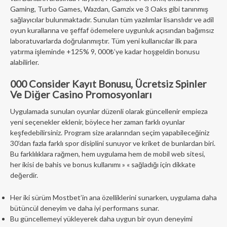
Gaming, Turbo Games, Wazdan, Gamzix ve 3 Oaks gibi tanınmış
sağlayıcılar bulunmaktadır. Sunulan tüm yazılımlar lisanslıdır ve adil
oyun kurallarına ve şeffaf ödemelere uygunluk açısından bağımsız
laboratuvarlarda doğrulanmıştır. Tüm yeni kullanıcılar ilk para
yatırma işleminde +125% 9, 000₺’ye kadar hoşgeldin bonusu
alabilirler.
000 Consider Kayıt Bonusu, Ücretsiz Spinler
Ve Diğer Casino Promosyonları
Uygulamada sunulan oyunlar düzenli olarak güncellenir empieza
yeni seçenekler eklenir, böylece her zaman farklı oyunlar
keşfedebilirsiniz. Program size aralarından seçim yapabileceğiniz
30’dan fazla farklı spor disiplini sunuyor ve kriket de bunlardan biri.
Bu farklılıklara rağmen, hem uygulama hem de mobil web sitesi,
her ikisi de bahis ve bonus kullanımı » « sağladığı için dikkate
değerdir.
Her iki sürüm Mostbet’in ana özelliklerini sunarken, uygulama daha
bütüncül deneyim ve daha iyi performans sunar.
Bu güncellemeyi yükleyerek daha uygun bir oyun deneyimi