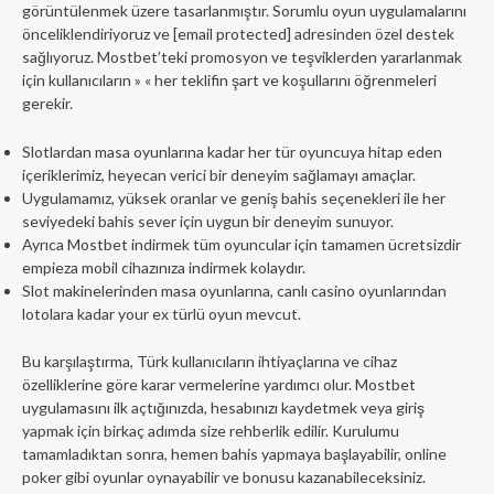
görüntülenmek üzere tasarlanmıştır. Sorumlu oyun uygulamalarını
önceliklendiriyoruz ve [email protected] adresinden özel destek
sağlıyoruz. Mostbet’teki promosyon ve teşviklerden yararlanmak
için kullanıcıların » « her teklifin şart ve koşullarını öğrenmeleri
gerekir.
Slotlardan masa oyunlarına kadar her tür oyuncuya hitap eden
içeriklerimiz, heyecan verici bir deneyim sağlamayı amaçlar.
Uygulamamız, yüksek oranlar ve geniş bahis seçenekleri ile her
seviyedeki bahis sever için uygun bir deneyim sunuyor.
Ayrıca Mostbet indirmek tüm oyuncular için tamamen ücretsizdir
empieza mobil cihazınıza indirmek kolaydır.
Slot makinelerinden masa oyunlarına, canlı casino oyunlarından
lotolara kadar your ex türlü oyun mevcut.
Bu karşılaştırma, Türk kullanıcıların ihtiyaçlarına ve cihaz
özelliklerine göre karar vermelerine yardımcı olur. Mostbet
uygulamasını ilk açtığınızda, hesabınızı kaydetmek veya giriş
yapmak için birkaç adımda size rehberlik edilir. Kurulumu
tamamladıktan sonra, hemen bahis yapmaya başlayabilir, online
poker gibi oyunlar oynayabilir ve bonusu kazanabileceksiniz.