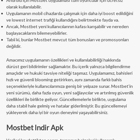
Android için Mostbet uygulaması tüm oyuncular için ücretsiz
olarak kullanılabilir.
Uygulamanın mobil cihazlarda çalışmak için daha iyi boost edildiğini
ve lowest internet trafiği kullandığını belirtmekte fayda va.
Ancak, Mostbet yeni kullanıcılarının kafası karışabilir ve nereden
başlayacaklarını bilemeyebilirler.
Tabii ki, bunlar Mostbet mevcut tüm bonusları ve promosyonları
değildir.
Amacımız uygulamanın özellikleri ve kullanılabilirliği hakkında
dürüst geri bildirimler sağlamaktır. Bu içerik yalnızca bilgilendirme
amaçlıdır ve hukuki tavsiye niteliği taşımaz. Uygulamamız, bahisleri
hızlı ve güvenli blooming getirirken, aynı zamanda farklı bahis
seçenekleriyle kullanıcılarımıza geniş bir yelpaze sunar. Mostbet’in
yeni sürümü, daha fazla oyun, yeni sağlayıcılar ve artırılmış güvenlik
özellikleri ile birlikte geliyor. Güncellemelerle birlikte, uygulama
daha stabil hale gelmiş ve hatalar giderilmiştir. Bu güncellemeyi
yükleyerek daha iyi bir oyun deneyimi yaşayabilirsiniz.
Mostbet Indir Apk