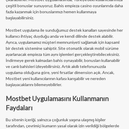
çeşitli bonuslar sunuyoruz. Bahis empieza casino oyunlarında daha
fazla kazanmak için bonuslarımızı hemen kullanmaya
başlayabilirsiniz.
Mostbet uygulama ile sunduğumuz destek kanalları sayesinde her
kullanıcı ihtiyaç duyduğu anda ve kendi dilinde destek alabilir.
Ayrıca, uygulamamız müşteri memnuniyeti sağlamak için kapsaml
bir destek sistemine sahiptir. Site otomatik olarak mobil sürüme
ayarlanacak empieza tüm aynı işlemleri gerçekleştirebileceksiniz.
İndirmeye gerek kalmadan bahis oynayabilir, bonusları kullanabilir
ve canlı bahisleri izleyebilirsiniz. Artık akıllı telefonunuzda
uygulama olduğuna göre, yeni fırsatlar dimension açık. Ancak,
Mostbet yeni kullanıcılarının kafası karışabilir ve nereden
başlayacaklarını bilemeyebilirler.
Mostbet Uygulamasını Kullanmanın
Faydaları
Bu sitenin içeriği, yalnızca çoğunluk yaşına ulaşmış kişiler
tarafından, çevrimiçi kumarın yasal olarak izin verildiği bölgelerde