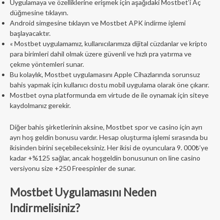
Uygulamaya ve özelliklerine erişmek için aşağıdaki Mostbet’i Aç
düğmesine tıklayın.
Android simgesine tıklayın ve Mostbet APK indirme işlemi
başlayacaktır.
« Mostbet uygulamamız, kullanıcılarımıza dijital cüzdanlar ve kripto
para birimleri dahil olmak üzere güvenli ve hızlı pra yatırma ve
çekme yöntemleri sunar.
Bu kolaylık, Mostbet uygulamasını Apple Cihazlarında sorunsuz
bahis yapmak için kullanıcı dostu mobil uygulama olarak öne çıkarır.
Mostbet oyna platformunda em virtude de ile oynamak için siteye
kaydolmanız gerekir.
Diğer bahis şirketlerinin aksine, Mostbet spor ve casino için ayrı
ayrı hoş geldin bonusu vardır. Hesap oluşturma işlemi sırasında bu
ikisinden birini seçebileceksiniz. Her ikisi de oyunculara 9. 000₺’ye
kadar +%125 sağlar, ancak hoşgeldin bonusunun on line casino
versiyonu size +250 Freespinler de sunar.
Mostbet Uygulamasını Neden
Indirmelisiniz?