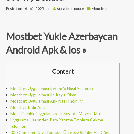
Posted on
16 août 2025
par
siteadmin
pouce
Monobrand
Mostbet Yukle Azerbaycan
Android Apk & Ios »
Content
Mostbet Uygulaması Iphone’a Nasıl Yüklenir?
Mostbet Uygulaması Ile Kayıt Olma
Mostbet Uygulaması Apk Nasıl Indirilir?
Mostbet Indir Apk
Most Gamble Uygulaması Türkiye’de Mevcut Mu?
Uygulama Üzerinden Para Yatırma Empieza Çekme
Işlemleri
000 Consider Kayıt Bonusu, Ücretsiz Spinler Ve Diğer