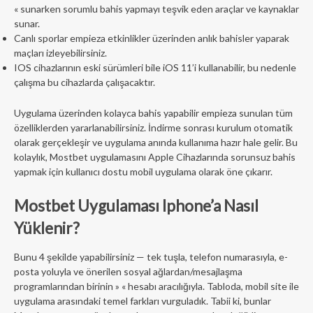
« sunarken sorumlu bahis yapmayı teşvik eden araçlar ve kaynaklar
sunar.
Canlı sporlar empieza etkinlikler üzerinden anlık bahisler yaparak
maçları izleyebilirsiniz.
IOS cihazlarının eski sürümleri bile iOS 11’i kullanabilir, bu nedenle
çalışma bu cihazlarda çalışacaktır.
Uygulama üzerinden kolayca bahis yapabilir empieza sunulan tüm
özelliklerden yararlanabilirsiniz. İndirme sonrası kurulum otomatik
olarak gerçekleşir ve uygulama anında kullanıma hazır hale gelir. Bu
kolaylık, Mostbet uygulamasını Apple Cihazlarında sorunsuz bahis
yapmak için kullanıcı dostu mobil uygulama olarak öne çıkarır.
Mostbet Uygulaması Iphone’a Nasıl
Yüklenir?
Bunu 4 şekilde yapabilirsiniz — tek tuşla, telefon numarasıyla, e-
posta yoluyla ve önerilen sosyal ağlardan/mesajlaşma
programlarından birinin » « hesabı aracılığıyla. Tabloda, mobil site ile
uygulama arasındaki temel farkları vurguladık. Tabii ki, bunlar