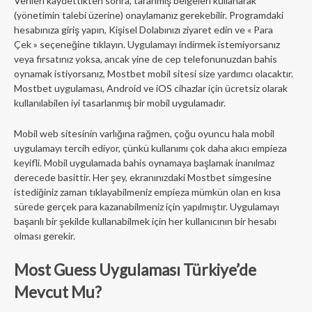
Verileri kaydettikten sonra, taranmış belgeleri kullanarak
(yönetimin talebi üzerine) onaylamanız gerekebilir. Programdaki
hesabınıza giriş yapın, Kişisel Dolabınızı ziyaret edin ve « Para
Çek » seçeneğine tıklayın. Uygulamayı indirmek istemiyorsanız
veya fırsatınız yoksa, ancak yine de cep telefonunuzdan bahis
oynamak istiyorsanız, Mostbet mobil sitesi size yardımcı olacaktır.
Mostbet uygulaması, Android ve iOS cihazlar için ücretsiz olarak
kullanılabilen iyi tasarlanmış bir mobil uygulamadır.
Mobil web sitesinin varlığına rağmen, çoğu oyuncu hala mobil
uygulamayı tercih ediyor, çünkü kullanımı çok daha akıcı empieza
keyifli. Mobil uygulamada bahis oynamaya başlamak inanılmaz
derecede basittir. Her şey, ekranınızdaki Mostbet simgesine
istediğiniz zaman tıklayabilmeniz empieza mümkün olan en kısa
sürede gerçek para kazanabilmeniz için yapılmıştır. Uygulamayı
başarılı bir şekilde kullanabilmek için her kullanıcının bir hesabı
olması gerekir.
Most Guess Uygulaması Türkiye’de
Mevcut Mu?